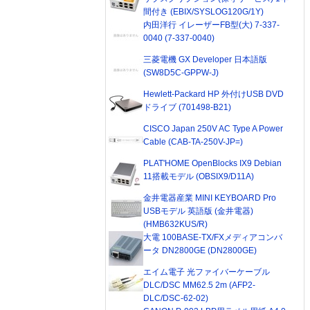
間付き (EBIX/SYSLOG120G/1Y)
内田洋行 イレーザーFB型(大) 7-337-
0040 (7-337-0040)
三菱電機 GX Developer 日本語版
(SW8D5C-GPPW-J)
Hewlett-Packard HP 外付けUSB DVD
ドライブ (701498-B21)
CISCO Japan 250V AC Type A Power
Cable (CAB-TA-250V-JP=)
PLAT'HOME OpenBlocks IX9 Debian
11搭載モデル (OBSIX9/D11A)
金井電器産業 MINI KEYBOARD Pro
USBモデル 英語版 (金井電器)
(HMB632KUS/R)
大電 100BASE-TX/FXメディアコンバ
ータ DN2800GE (DN2800GE)
エイム電子 光ファイバーケーブル
DLC/DSC MM62.5 2m (AFP2-
DLC/DSC-62-02)