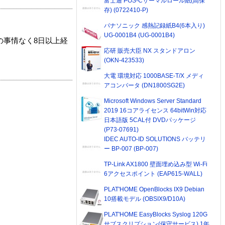
富士通 POS-Cサーマルロール紙(高保
存) (0722410-P)
パナソニック 感熱記録紙B4(6本入り)
UG-0001B4 (UG-0001B4)
の事情なく8日以上経
応研 販売大臣 NX スタンドアロン
(OKN-423533)
大電 環境対応 1000BASE-T/X メディ
アコンバータ (DN1800SG2E)
Microsoft Windows Server Standard
2019 16コアライセンス 64bitWin対応
日本語版 5CAL付 DVDパッケージ
(P73-07691)
IDEC AUTO-ID SOLUTIONS バッテリ
ー BP-007 (BP-007)
TP-Link AX1800 壁面埋め込み型 Wi-Fi
6アクセスポイント (EAP615-WALL)
PLAT'HOME OpenBlocks IX9 Debian
10搭載モデル (OBSIX9/D10A)
PLAT'HOME EasyBlocks Syslog 120G
サブスクリプション(保守サービス) 1年