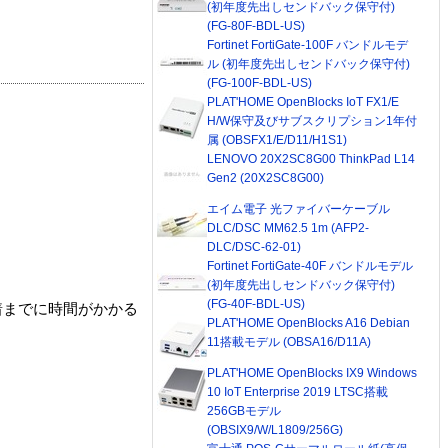
(初年度先出しセンドバック保守付)
(FG-80F-BDL-US)
Fortinet FortiGate-100F バンドルモデ
ル (初年度先出しセンドバック保守付)
(FG-100F-BDL-US)
PLAT'HOME OpenBlocks IoT FX1/E
H/W保守及びサブスクリプション1年付
属 (OBSFX1/E/D11/H1S1)
LENOVO 20X2SC8G00 ThinkPad L14
Gen2 (20X2SC8G00)
エイム電子 光ファイバーケーブル
DLC/DSC MM62.5 1m (AFP2-
DLC/DSC-62-01)
Fortinet FortiGate-40F バンドルモデル
(初年度先出しセンドバック保守付)
(FG-40F-BDL-US)
着までに時間がかかる
PLAT'HOME OpenBlocks A16 Debian
11搭載モデル (OBSA16/D11A)
PLAT'HOME OpenBlocks IX9 Windows
10 IoT Enterprise 2019 LTSC搭載
256GBモデル
(OBSIX9/W/L1809/256G)