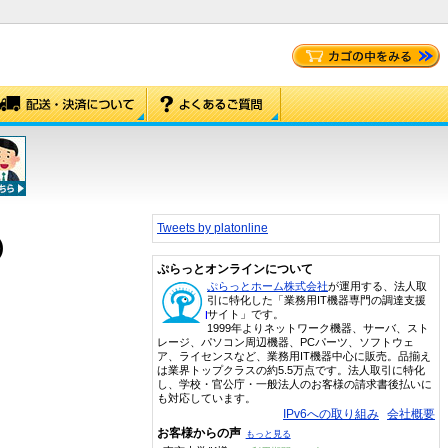
Tweets by platonline
)
ぷらっとオンラインについて
ぷらっとホーム株式会社
が運用する、法人取
引に特化した「業務用IT機器専門の調達支援
サイト」です。
1999年よりネットワーク機器、サーバ、スト
レージ、パソコン周辺機器、PCパーツ、ソフトウェ
ア、ライセンスなど、業務用IT機器中心に販売。品揃え
は業界トップクラスの約5.5万点です。法人取引に特化
し、学校・官公庁・一般法人のお客様の請求書後払いに
も対応しています。
IPv6への取り組み
会社概要
お客様からの声
もっと見る