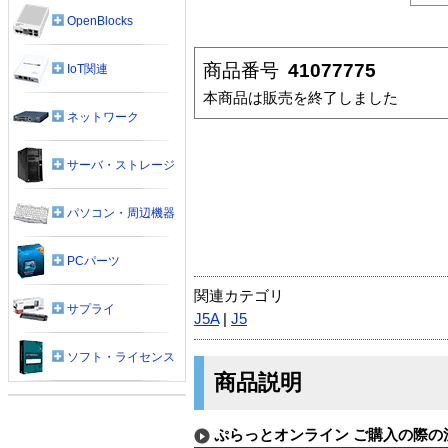
OpenBlocks
商品番号
41077775
IoT関連
本商品は販売を終了しました
ネットワーク
サーバ・ストレージ
パソコン・周辺機器
PCパーツ
関連カテゴリ
サプライ
J5A
|
J5
ソフト・ライセンス
商品説明
ぷらっとオンライン ご購入の際の