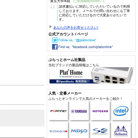
東京大学/K様
(ご利用期間2009年～)
“
請求書払いに対応していただいているので利用
しております。メールでの問い合わせにも丁寧
に対応していただけるので大変ありがたいで
す。
あなたの声をお寄せください!
公式アカウント / ページ
ぷらっとホーム社製品
当社ブランドの製品情報はこちら
人気・定番メーカー
ぷらっとオンラインで人気のメーカーをご紹介！