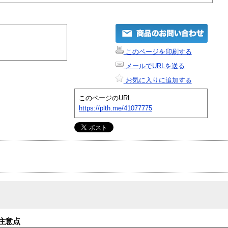
このページを印刷する
メールでURLを送る
お気に入りに追加する
このページのURL
https://plth.me/41077775
注意点