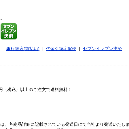
す。
｜
銀行振込(前払い)
｜
代金引換宅配便
｜
セブンイレブン決済
00円（税込）以上のご注文で送料無料！
ては、各商品詳細に記載されている発送日にて当社より発送いたし