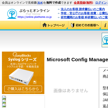
会員はオンラインで見積書(
)を
無料で作成
できます
会員登録(無料)
ログイン
見本
法人のお客様 請求書払いのご案内
学校・官公庁のお客様 校費・公費
研究機関のお客様 科研費払いのご案
Microsoft Config Manage
メ
商
型
保
J
返