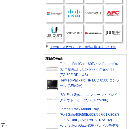
その他、多数のメーカー商品を取り扱ってます
注目の商品
Fortinet FortiGate-60Fバンドルモデル
(初年度先出しセンドバック保守付)
(FG-60F-BDL-US)
Hewlett-Packard HP LCD 8500 コンソ
ール (AF642A)
IBM Flex System コンソール・ブレイ
クアウト・ケーブル (81Y5286)
Fortinet Rack Mount Tray
(FortiGate40F/50E/60E/60F/61F/80E/8
0F/FS-108E) (SP-RACKTRAY-02)
ます。
Fortinet FortiGate-80F バンドルモデル