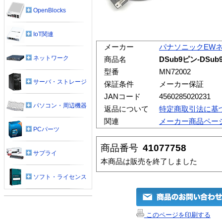
OpenBlocks
IoT関連
メーカー
パナソニックEW
ネットワーク
商品名
DSub9ピン-DSu
型番
MN72002
サーバ・ストレージ
保証条件
メーカー保証
JANコード
4560285020231
パソコン・周辺機器
返品について
特定商取引法に基
関連
メーカー商品ペー
PCパーツ
商品番号
41077758
サプライ
本商品は販売を終了しました
ソフト・ライセンス
このページを印刷する