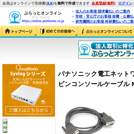
会員はオンラインで見積書(
)を
無料で作成
できます
会員登録(無料)
ログイン
見本
法人のお客様 請求書払いのご案内
学校・官公庁のお客様 校費・公費
研究機関のお客様 科研費払いのご案
パナソニック電工ネットワーク
ピンコンソールケーブル MN72