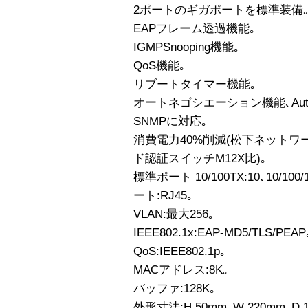
2ポートのギガポートを標準装備
EAPフレーム透過機能｡
IGMPSnooping機能｡
QoS機能｡
リブートタイマー機能｡
オートネゴシエーション機能､Auto-
SNMPに対応｡
消費電力40%削減(松下ネット
ド認証スイッチM12X比)｡
標準ポート 10/100TX:10､10/1
ート:RJ45｡
VLAN:最大256｡
IEEE802.1x:EAP-MD5/TLS/PEAP
QoS:IEEE802.1p｡
MACアドレス:8K｡
バッファ:128K｡
外形寸法:H 50mm､W 220mm､D 