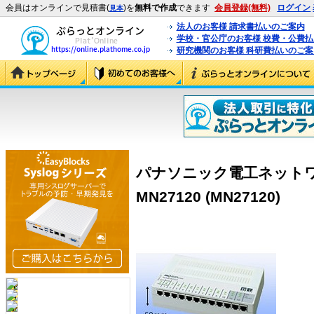
会員はオンラインで見積書(
)を
無料で作成
できます
会員登録(無料)
ログイン
見本
法人のお客様 請求書払いのご案内
学校・官公庁のお客様 校費・公費
研究機関のお客様 科研費払いのご案
パナソニック電工ネットワーク
MN27120 (MN27120)