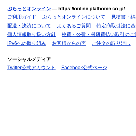
ぷらっとオンライン
—
https://online.plathome.co.jp/
ご利用ガイド
ぷらっとオンラインについて
見積書・納
配送・決済について
よくあるご質問
特定商取引法に基
個人情報取り扱い方針
校費・公費・科研費払い取引のご
IPv6への取り組み
お客様からの声
ご注文の取り消し
ソーシャルメディア
Twitter公式アカウント
Facebook公式ページ