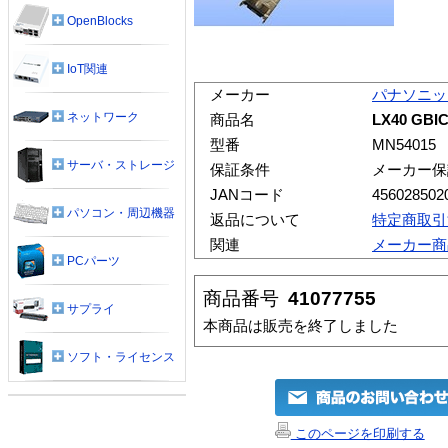
OpenBlocks
IoT関連
メーカー
パナソニッ
ネットワーク
商品名
LX40 GB
型番
MN54015
サーバ・ストレージ
保証条件
メーカー保
JANコード
456028502
パソコン・周辺機器
返品について
特定商取引
関連
メーカー商
PCパーツ
商品番号
41077755
サプライ
本商品は販売を終了しました
ソフト・ライセンス
このページを印刷する