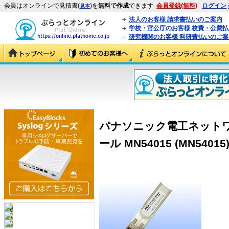
会員はオンラインで見積書(
)を
無料で作成
できます
会員登録(無料)
ログイン
見本
法人のお客様 請求書払いのご案内
学校・官公庁のお客様 校費・公費
研究機関のお客様 科研費払いのご案
パナソニック電工ネットワーク
ール MN54015 (MN54015