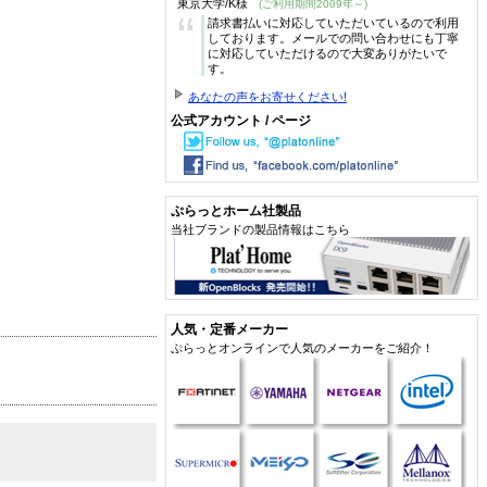
東京大学/K様
(ご利用期間2009年～)
“
請求書払いに対応していただいているので利用
しております。メールでの問い合わせにも丁寧
に対応していただけるので大変ありがたいで
す。
あなたの声をお寄せください!
公式アカウント / ページ
ぷらっとホーム社製品
当社ブランドの製品情報はこちら
人気・定番メーカー
ぷらっとオンラインで人気のメーカーをご紹介！