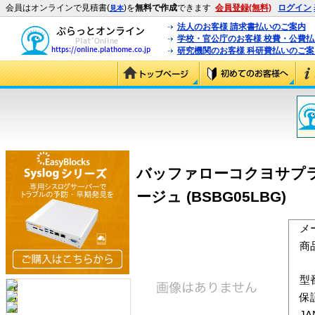
会員はオンラインで見積書(
)を
無料で作成
できます
会員登録(無料)
ログイン
見本
法人のお客様 請求書払いのご案内
学校・官公庁のお客様 校費・公費
研究機関のお客様 科研費払いのご案
バッファローコクヨサプライ
ージュ (BSBG05LBG)
メ
商
型
保
J