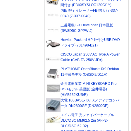
間付き (EBIX/SYSLOG120G/1Y)
内田洋行 イレーザーFB型(大) 7-337-
0040 (7-337-0040)
三菱電機 GX Developer 日本語版
(SW8D5C-GPPW-J)
Hewlett-Packard HP 外付けUSB DVD
ドライブ (701498-B21)
CISCO Japan 250V AC Type A Power
Cable (CAB-TA-250V-JP=)
PLAT'HOME OpenBlocks IX9 Debian
11搭載モデル (OBSIX9/D11A)
金井電器産業 MINI KEYBOARD Pro
USBモデル 英語版 (金井電器)
(HMB632KUS/R)
大電 100BASE-TX/FXメディアコンバ
ータ DN2800GE (DN2800GE)
エイム電子 光ファイバーケーブル
DLC/DSC MM62.5 2m (AFP2-
DLC/DSC-62-02)