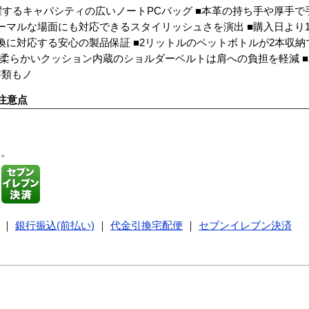
躍するキャパシティの広いノートPCバッグ ■本革の持ち手や厚手
ーマルな場面にも対応できるスタイリッシュさを演出 ■購入日より
換に対応する安心の製品保証 ■2リットルのペットボトルが2本収
る柔らかいクッション内蔵のショルダーベルトは肩への負担を軽減 
書類もノ
注意点
す。
｜
銀行振込(前払い)
｜
代金引換宅配便
｜
セブンイレブン決済