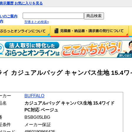
表示履歴
お気に入りを見る
払いのご案内
内
型番まとめ検索»
 カジュアルバッグ キャンパス生地 15.4ワ
ーカー
BUFFALO
品名
カジュアルバッグ キャンパス生地 15.4ワイド
PC対応 ベージュ
番
BSBG05LBG
証条件
メーカー保証
ANコード
4950190966425