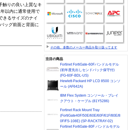
で手触りの良い上質なキ
1年以内に通常使用で
納できるサイズのナイ
■バッグ前面と背面に
その他、多数のメーカー商品を取り扱ってます
注目の商品
Fortinet FortiGate-60Fバンドルモデル
(初年度先出しセンドバック保守付)
(FG-60F-BDL-US)
Hewlett-Packard HP LCD 8500 コンソ
ール (AF642A)
IBM Flex System コンソール・ブレイ
クアウト・ケーブル (81Y5286)
Fortinet Rack Mount Tray
(FortiGate40F/50E/60E/60F/61F/80E/8
0F/FS-108E) (SP-RACKTRAY-02)
Fortinet FortiGate-80F バンドルモデル