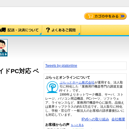
Tweets by platonline
イドPC対応 ベ
ぷらっとオンラインについて
ぷらっとホーム株式会社
が運用する、法人取
引に特化した「業務用IT機器専門の調達支援
サイト」です。
1999年よりネットワーク機器、サーバ、スト
レージ、パソコン周辺機器、PCパーツ、ソフトウェ
ア、ライセンスなど、業務用IT機器中心に販売。品揃え
は業界トップクラスの約5.5万点です。法人取引に特化
し、学校・官公庁・一般法人のお客様の請求書後払いに
も対応しています。
IPv6への取り組み
会社概要
お客様からの声
もっと見る