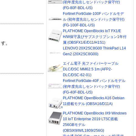
(初年度先出しセンドバック保守付)
(FG-80F-BDL-US)
Fortinet FortiGate-100F バンドルモデ
ル (初年度先出しセンドバック保守付)
(FG-100F-BDL-US)
PLAT'HOME OpenBlocks IoT FX1/E
H/W保守及びサブスクリプション1年付
属 (OBSFX1/E/D11/H1S1)
ます。
LENOVO 20X2SC8G00 ThinkPad L14
Gen2 (20X2SC8G00)
エイム電子 光ファイバーケーブル
DLC/DSC MM62.5 1m (AFP2-
DLC/DSC-62-01)
Fortinet FortiGate-40F バンドルモデル
(初年度先出しセンドバック保守付)
(FG-40F-BDL-US)
PLAT'HOME OpenBlocks A16 Debian
11搭載モデル (OBSA16/D11A)
PLAT'HOME OpenBlocks IX9 Windows
10 IoT Enterprise 2019 LTSC搭載
256GBモデル
(OBSIX9/W/L1809/256G)