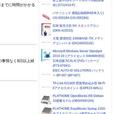
富士通 POS-Cサーマルロール紙(高保
着までに時間がかかる
存) (0722410-P)
パナソニック 感熱記録紙B4(6本入り)
UG-0001B4 (UG-0001B4)
応研 販売大臣 NX スタンドアロン
(OKN-423533)
大電 環境対応 1000BASE-T/X メディ
アコンバータ (DN1800SG2E)
Microsoft Windows Server Standard
2019 16コアライセンス 64bitWin対応
の事情なく8日以上経
日本語版 5CAL付 DVDパッケージ
(P73-07691)
IDEC AUTO-ID SOLUTIONS バッテリ
ー BP-007 (BP-007)
TP-Link AX1800 壁面埋め込み型 Wi-Fi
6アクセスポイント (EAP615-WALL)
PLAT'HOME OpenBlocks IX9 Debian
10搭載モデル (OBSIX9/D10A)
PLAT'HOME EasyBlocks Syslog 120G
サブスクリプション(保守サービス) 1年