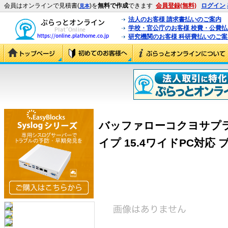
会員はオンラインで見積書(
)を
無料で作成
できます
会員登録(無料)
ログイン
見本
法人のお客様 請求書払いのご案内
学校・官公庁のお客様 校費・公費
研究機関のお客様 科研費払いのご案
バッファローコクヨサプラ
イプ 15.4ワイドPC対応 ブ