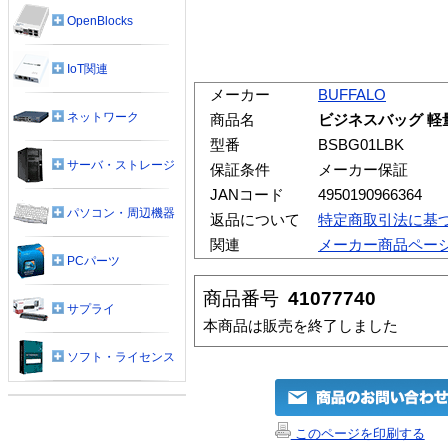
OpenBlocks
IoT関連
メーカー
BUFFALO
ネットワーク
商品名
ビジネスバッグ 軽量
型番
BSBG01LBK
サーバ・ストレージ
保証条件
メーカー保証
JANコード
4950190966364
パソコン・周辺機器
返品について
特定商取引法に基
関連
メーカー商品ペー
PCパーツ
商品番号
41077740
サプライ
本商品は販売を終了しました
ソフト・ライセンス
このページを印刷する