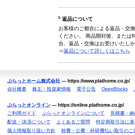
返品について
お客様のご都合による返品・交
ください。 商品開封後、または
合、返品・交換はお受けいたし
⇒
返品について詳しくはこちら
ぷらっとホーム株式会社
—
https://www.plathome.co.jp/
会社概要
株主・投資家情報
電子公告
OpenBlocks
ぷらっとオンライン
—
https://online.plathome.co.jp/
ご利用ガイド
ぷらっとオンラインについて
見積書・納
配送・決済について
よくあるご質問
特定商取引法に基
個人情報取り扱い方針
校費・公費・科研費払い取引のご