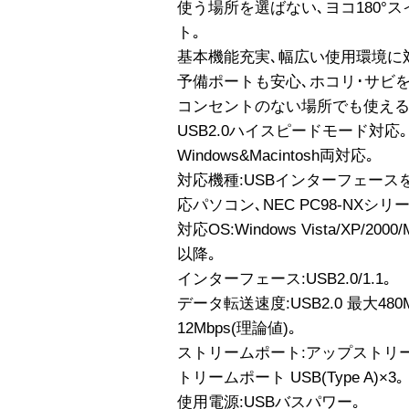
使う場所を選ばない､ヨコ180°
ト｡
基本機能充実､幅広い使用環境に
予備ポートも安心､ホコリ･サビ
コンセントのない場所でも使える
USB2.0ハイスピードモード対応｡
Windows&Macintosh両対応｡
対応機種:USBインターフェースを
応パソコン､NEC PC98-NXシリーズ､
対応OS:Windows Vista/XP/2000/
以降｡
インターフェース:USB2.0/1.1｡
データ転送速度:USB2.0 最大480M
12Mbps(理論値)｡
ストリームポート:アップストリームポ
トリームポート USB(Type A)×3｡
使用電源:USBバスパワー｡