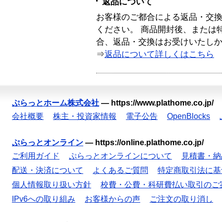
返品について
お客様のご都合による返品・交
ください。 商品開封後、または
合、返品・交換はお受けいたし
⇒
返品について詳しくはこちら
ぷらっとホーム株式会社
—
https://www.plathome.co.jp/
会社概要
株主・投資家情報
電子公告
OpenBlocks
ぷらっとオンライン
—
https://online.plathome.co.jp/
ご利用ガイド
ぷらっとオンラインについて
見積書・納
配送・決済について
よくあるご質問
特定商取引法に基
個人情報取り扱い方針
校費・公費・科研費払い取引のご
IPv6への取り組み
お客様からの声
ご注文の取り消し