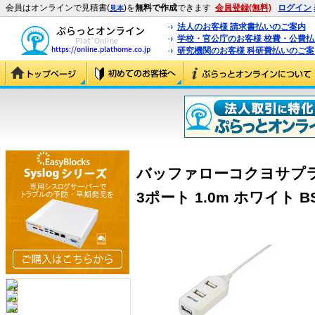
会員はオンラインで見積書(
)を
無料で作成
できます
会員登録(無料)
ログイン
見本
法人のお客様 請求書払いのご案内
学校・官公庁のお客様 校費・公費
研究機関のお客様 科研費払いのご案
バッファローコクヨサプライ 
3ポート 1.0m ホワイト BSH