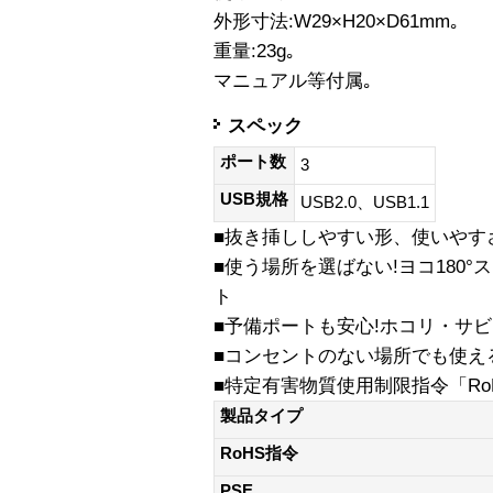
外形寸法:W29×H20×D61mm｡
重量:23g｡
マニュアル等付属｡
スペック
ポート数
3
USB規格
USB2.0、USB1.1
■抜き挿ししやすい形、使いやす
■使う場所を選ばない!ヨコ180
ト
■予備ポートも安心!ホコリ・サ
■コンセントのない場所でも使え
■特定有害物質使用制限指令「Ro
製品タイプ
RoHS指令
PSE