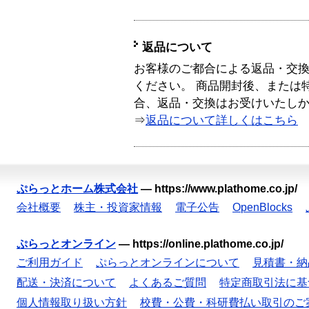
返品について
お客様のご都合による返品・交
ください。 商品開封後、または
合、返品・交換はお受けいたし
⇒
返品について詳しくはこちら
ぷらっとホーム株式会社
—
https://www.plathome.co.jp/
会社概要
株主・投資家情報
電子公告
OpenBlocks
ぷらっとオンライン
—
https://online.plathome.co.jp/
ご利用ガイド
ぷらっとオンラインについて
見積書・納
配送・決済について
よくあるご質問
特定商取引法に基
個人情報取り扱い方針
校費・公費・科研費払い取引のご