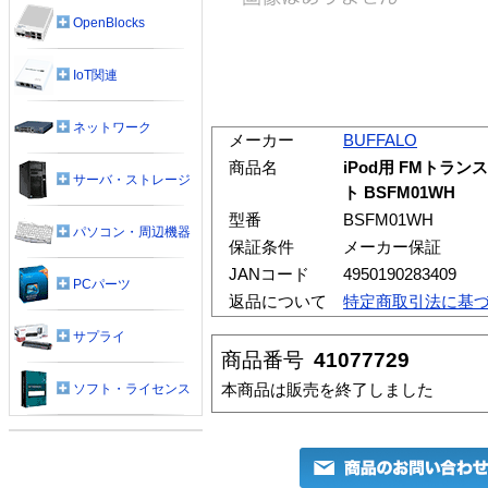
OpenBlocks
IoT関連
ネットワーク
メーカー
BUFFALO
商品名
iPod用 FMトラ
サーバ・ストレージ
ト BSFM01WH
型番
BSFM01WH
パソコン・周辺機器
保証条件
メーカー保証
JANコード
4950190283409
PCパーツ
返品について
特定商取引法に基
サプライ
商品番号
41077729
本商品は販売を終了しました
ソフト・ライセンス