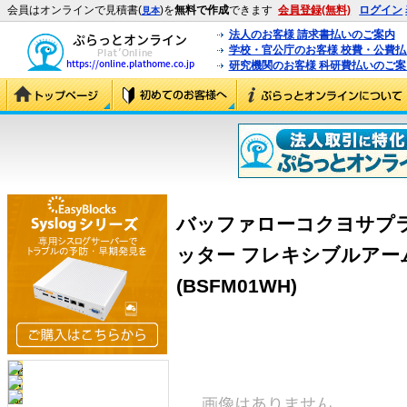
会員はオンラインで見積書(
)を
無料で作成
できます
会員登録(無料)
ログイン
見本
法人のお客様 請求書払いのご案内
学校・官公庁のお客様 校費・公費
研究機関のお客様 科研費払いのご案
バッファローコクヨサプライ
ッター フレキシブルアーム 
(BSFM01WH)