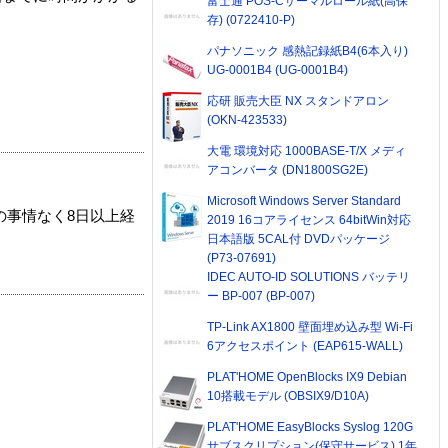
富士通 POS-Cサーマルロール紙(高保
存) (0722410-P)
パナソニック 感熱記録紙B4(6本入り)
UG-0001B4 (UG-0001B4)
応研 販売大臣 NX スタンドアロン
(OKN-423533)
大電 環境対応 1000BASE-T/X メディ
アコンバータ (DN1800SG2E)
Microsoft Windows Server Standard
の事情なく8日以上経
2019 16コアライセンス 64bitWin対応
日本語版 5CAL付 DVDパッケージ
(P73-07691)
IDEC AUTO-ID SOLUTIONS バッテリ
ー BP-007 (BP-007)
TP-Link AX1800 壁面埋め込み型 Wi-Fi
6アクセスポイント (EAP615-WALL)
PLAT'HOME OpenBlocks IX9 Debian
10搭載モデル (OBSIX9/D10A)
PLAT'HOME EasyBlocks Syslog 120G
サブスクリプション(保守サービス) 1年