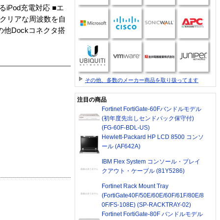
るiPod充電対応 ■エ
) ■クリアな周波数を自
h､その他Dockコネクタ搭
その他、多数のメーカー商品を取り扱ってます
注目の商品
Fortinet FortiGate-60Fバンドルモデル
(初年度先出しセンドバック保守付)
(FG-60F-BDL-US)
Hewlett-Packard HP LCD 8500 コンソ
ール (AF642A)
IBM Flex System コンソール・ブレイ
クアウト・ケーブル (81Y5286)
Fortinet Rack Mount Tray
(FortiGate40F/50E/60E/60F/61F/80E/8
0F/FS-108E) (SP-RACKTRAY-02)
Fortinet FortiGate-80F バンドルモデル