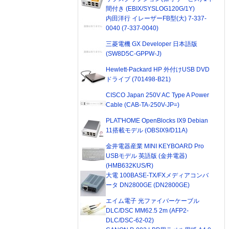
間付き (EBIX/SYSLOG120G/1Y)
内田洋行 イレーザーFB型(大) 7-337-
0040 (7-337-0040)
三菱電機 GX Developer 日本語版
(SW8D5C-GPPW-J)
Hewlett-Packard HP 外付けUSB DVD
ドライブ (701498-B21)
CISCO Japan 250V AC Type A Power
Cable (CAB-TA-250V-JP=)
PLAT'HOME OpenBlocks IX9 Debian
11搭載モデル (OBSIX9/D11A)
金井電器産業 MINI KEYBOARD Pro
USBモデル 英語版 (金井電器)
(HMB632KUS/R)
大電 100BASE-TX/FXメディアコンバ
ータ DN2800GE (DN2800GE)
エイム電子 光ファイバーケーブル
DLC/DSC MM62.5 2m (AFP2-
DLC/DSC-62-02)