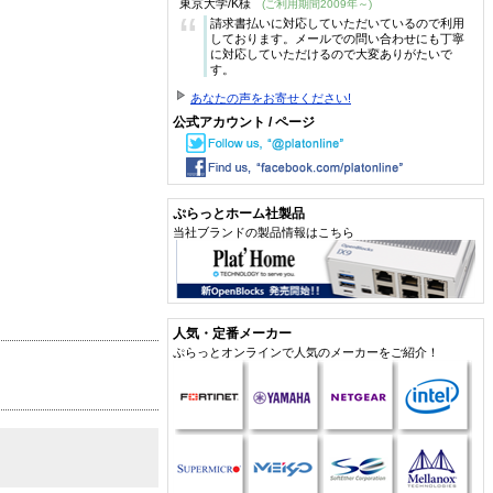
東京大学/K様
(ご利用期間2009年～)
“
請求書払いに対応していただいているので利用
しております。メールでの問い合わせにも丁寧
に対応していただけるので大変ありがたいで
す。
あなたの声をお寄せください!
公式アカウント / ページ
ぷらっとホーム社製品
当社ブランドの製品情報はこちら
人気・定番メーカー
ぷらっとオンラインで人気のメーカーをご紹介！