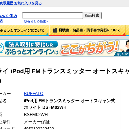
表示履歴
お気に入りを見る
払いのご案内
内
型番まとめ検索»
 iPod用 FMトランスミッター オートスキ
)
ーカー
BUFFALO
品名
iPod用 FMトランスミッター オートスキャン式
ホワイト BSFM02WH
番
BSFM02WH
証条件
メーカー保証
ANコード
4950190283430