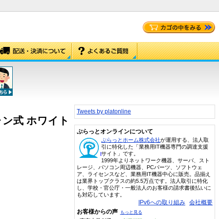
Tweets by platonline
ャン式 ホワイト
ぷらっとオンラインについて
ぷらっとホーム株式会社
が運用する、法人取
引に特化した「業務用IT機器専門の調達支援
サイト」です。
1999年よりネットワーク機器、サーバ、スト
レージ、パソコン周辺機器、PCパーツ、ソフトウェ
ア、ライセンスなど、業務用IT機器中心に販売。品揃え
は業界トップクラスの約5.5万点です。法人取引に特化
し、学校・官公庁・一般法人のお客様の請求書後払いに
も対応しています。
IPv6への取り組み
会社概要
お客様からの声
もっと見る