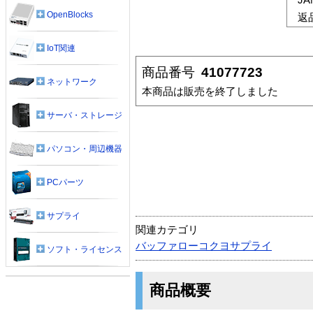
OpenBlocks
返
IoT関連
商品番号
41077723
ネットワーク
本商品は販売を終了しました
サーバ・ストレージ
パソコン・周辺機器
PCパーツ
サプライ
関連カテゴリ
バッファローコクヨサプライ
ソフト・ライセンス
商品概要