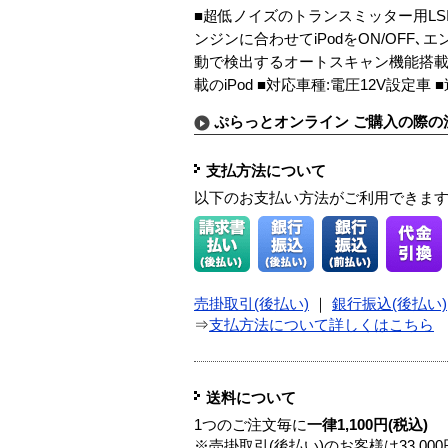
■超低ノイズのトランスミッター用LSI(Thi
ンジンに合わせてiPodをON/OFF､エ
動で検出するオートスキャン機能搭載 ■対応機種:A
載のiPod ■対応車種:電圧12V設定車 
ぷらっとオンライン ご購入の際の
支払方法について
以下のお支払い方法がご利用できま
売掛取引(後払い)
｜
銀行振込(後払い)
⇒
支払方法について詳しくはこちら
送料について
1つのご注文毎に
一律1,100円(税込)
※売掛取引(後払い)のお客様は33,0