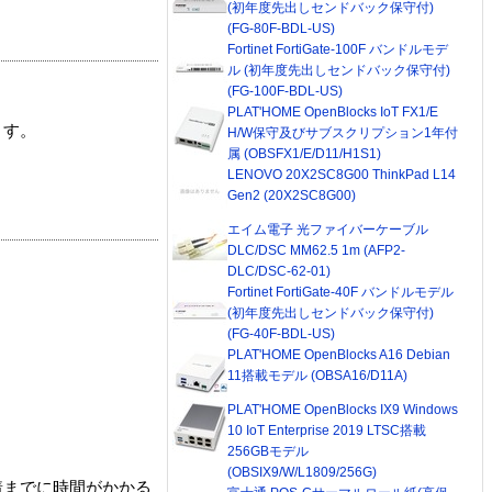
(初年度先出しセンドバック保守付)
(FG-80F-BDL-US)
Fortinet FortiGate-100F バンドルモデ
ル (初年度先出しセンドバック保守付)
(FG-100F-BDL-US)
PLAT'HOME OpenBlocks IoT FX1/E
ます。
H/W保守及びサブスクリプション1年付
属 (OBSFX1/E/D11/H1S1)
LENOVO 20X2SC8G00 ThinkPad L14
Gen2 (20X2SC8G00)
エイム電子 光ファイバーケーブル
DLC/DSC MM62.5 1m (AFP2-
DLC/DSC-62-01)
Fortinet FortiGate-40F バンドルモデル
(初年度先出しセンドバック保守付)
(FG-40F-BDL-US)
PLAT'HOME OpenBlocks A16 Debian
11搭載モデル (OBSA16/D11A)
PLAT'HOME OpenBlocks IX9 Windows
10 IoT Enterprise 2019 LTSC搭載
256GBモデル
(OBSIX9/W/L1809/256G)
着までに時間がかかる