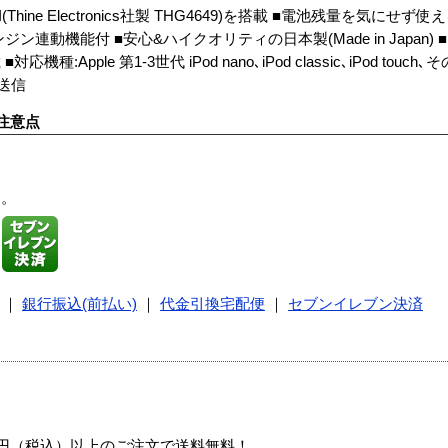
ne Electronics社製 THG4649)を搭載 ■電池残量を気にせず使え
ンジン連動機能付 ■安心&ハイクオリティの日本製(Made in Japan
pple 第1-3世代 iPod nano､iPod classic､iPod touc
■送信
注意点
す。
｜
銀行振込(前払い)
｜
代金引換宅配便
｜
セブンイレブン決済
00円（税込）以上のご注文で送料無料！