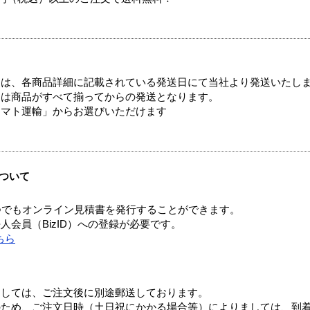
ては、各商品詳細に記載されている発送日にて当社より発送いたし
送は商品がすべて揃ってからの発送となります。
ヤマト運輸」からお選びいただけます
ついて
つでもオンライン見積書を発行することができます。
会員（BizID）への登録が必要です。
ちら
ましては、ご注文後に別途郵送しております。
のため、ご注文日時（土日祝にかかる場合等）によりましては、到