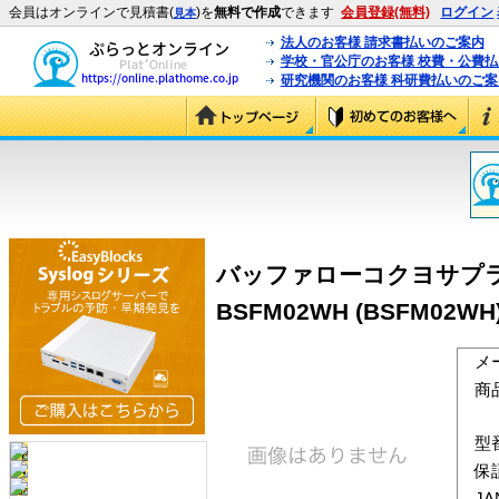
会員はオンラインで見積書(
)を
無料で作成
できます
会員登録(無料)
ログイン
見本
法人のお客様 請求書払いのご案内
学校・官公庁のお客様 校費・公費
研究機関のお客様 科研費払いのご案
バッファローコクヨサプライ
BSFM02WH (BSFM02WH
メ
商
型
保
J