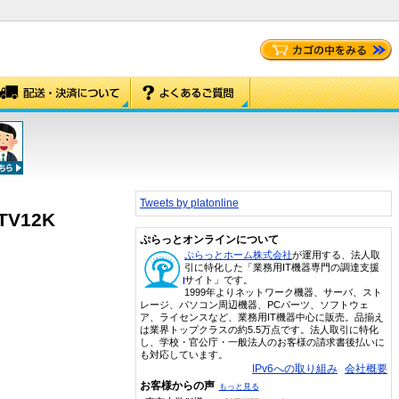
Tweets by platonline
V12K
ぷらっとオンラインについて
ぷらっとホーム株式会社
が運用する、法人取
引に特化した「業務用IT機器専門の調達支援
サイト」です。
1999年よりネットワーク機器、サーバ、スト
レージ、パソコン周辺機器、PCパーツ、ソフトウェ
ア、ライセンスなど、業務用IT機器中心に販売。品揃え
は業界トップクラスの約5.5万点です。法人取引に特化
し、学校・官公庁・一般法人のお客様の請求書後払いに
も対応しています。
IPv6への取り組み
会社概要
お客様からの声
もっと見る