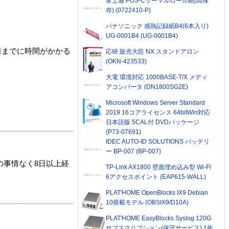
富士通 POS-Cサーマルロール紙(高保
存) (0722410-P)
パナソニック 感熱記録紙B4(6本入り)
UG-0001B4 (UG-0001B4)
着までに時間がかかる
応研 販売大臣 NX スタンドアロン
(OKN-423533)
大電 環境対応 1000BASE-T/X メディ
アコンバータ (DN1800SG2E)
Microsoft Windows Server Standard
2019 16コアライセンス 64bitWin対応
日本語版 5CAL付 DVDパッケージ
(P73-07691)
IDEC AUTO-ID SOLUTIONS バッテリ
ー BP-007 (BP-007)
の事情なく8日以上経
TP-Link AX1800 壁面埋め込み型 Wi-Fi
6アクセスポイント (EAP615-WALL)
PLAT'HOME OpenBlocks IX9 Debian
10搭載モデル (OBSIX9/D10A)
PLAT'HOME EasyBlocks Syslog 120G
サブスクリプション(保守サービス) 1年