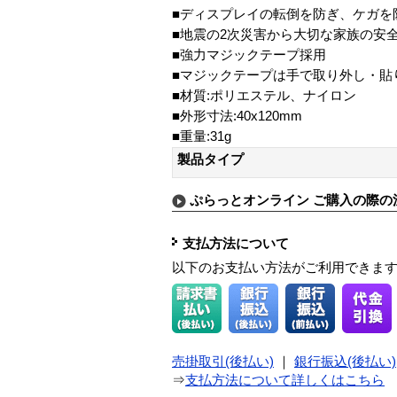
■ディスプレイの転倒を防ぎ、ケガを
■地震の2次災害から大切な家族の安
■強力マジックテープ採用
■マジックテープは手で取り外し・貼
■材質:ポリエステル、ナイロン
■外形寸法:40x120mm
■重量:31g
製品タイプ
ぷらっとオンライン ご購入の際の
支払方法について
以下のお支払い方法がご利用できま
売掛取引(後払い)
｜
銀行振込(後払い)
⇒
支払方法について詳しくはこちら