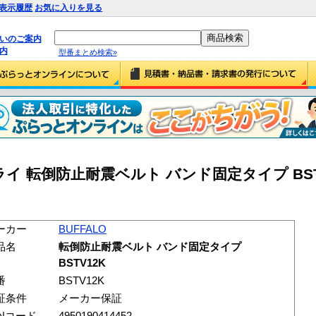
表示履歴
お気に入りを見る
払いのご案内
内
型番まとめ検索»
 転倒防止耐震ベルト バンド固定タイプ BST
ーカー
BUFFALO
品名
転倒防止耐震ベルト バンド固定タイプ
BSTV12K
番
BSTV12K
証条件
メーカー保証
ANコード
4950190414452