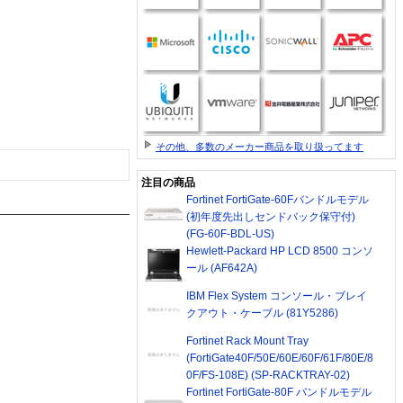
その他、多数のメーカー商品を取り扱ってます
注目の商品
Fortinet FortiGate-60Fバンドルモデル
(初年度先出しセンドバック保守付)
(FG-60F-BDL-US)
Hewlett-Packard HP LCD 8500 コンソ
ール (AF642A)
IBM Flex System コンソール・ブレイ
クアウト・ケーブル (81Y5286)
Fortinet Rack Mount Tray
(FortiGate40F/50E/60E/60F/61F/80E/8
0F/FS-108E) (SP-RACKTRAY-02)
Fortinet FortiGate-80F バンドルモデル