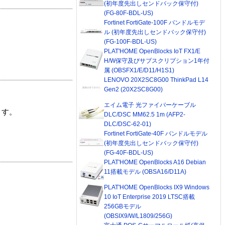
(初年度先出しセンドバック保守付)
(FG-80F-BDL-US)
Fortinet FortiGate-100F バンドルモデ
ル (初年度先出しセンドバック保守付)
(FG-100F-BDL-US)
PLAT'HOME OpenBlocks IoT FX1/E
H/W保守及びサブスクリプション1年付
属 (OBSFX1/E/D11/H1S1)
LENOVO 20X2SC8G00 ThinkPad L14
Gen2 (20X2SC8G00)
エイム電子 光ファイバーケーブル
ます。
DLC/DSC MM62.5 1m (AFP2-
DLC/DSC-62-01)
Fortinet FortiGate-40F バンドルモデル
(初年度先出しセンドバック保守付)
(FG-40F-BDL-US)
PLAT'HOME OpenBlocks A16 Debian
11搭載モデル (OBSA16/D11A)
PLAT'HOME OpenBlocks IX9 Windows
10 IoT Enterprise 2019 LTSC搭載
256GBモデル
(OBSIX9/W/L1809/256G)