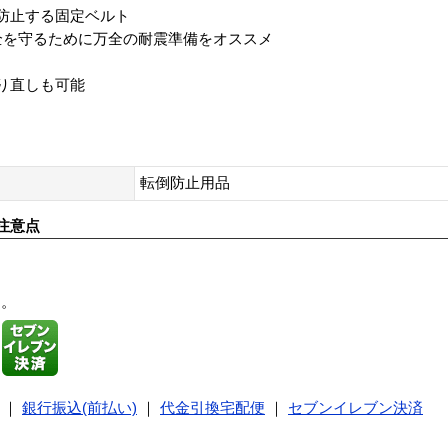
防止する固定ベルト
全を守るために万全の耐震準備をオススメ
り直しも可能
転倒防止用品
注意点
す。
｜
銀行振込(前払い)
｜
代金引換宅配便
｜
セブンイレブン決済