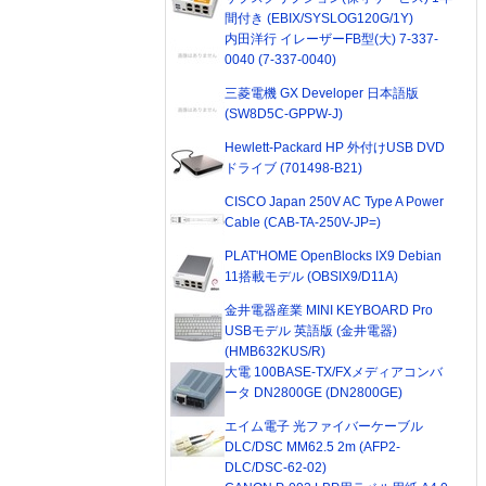
間付き (EBIX/SYSLOG120G/1Y)
内田洋行 イレーザーFB型(大) 7-337-
0040 (7-337-0040)
三菱電機 GX Developer 日本語版
(SW8D5C-GPPW-J)
Hewlett-Packard HP 外付けUSB DVD
ドライブ (701498-B21)
CISCO Japan 250V AC Type A Power
Cable (CAB-TA-250V-JP=)
PLAT'HOME OpenBlocks IX9 Debian
11搭載モデル (OBSIX9/D11A)
金井電器産業 MINI KEYBOARD Pro
USBモデル 英語版 (金井電器)
(HMB632KUS/R)
大電 100BASE-TX/FXメディアコンバ
ータ DN2800GE (DN2800GE)
エイム電子 光ファイバーケーブル
DLC/DSC MM62.5 2m (AFP2-
DLC/DSC-62-02)