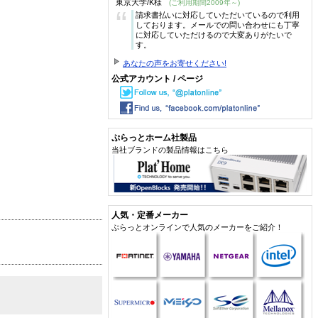
東京大学/K様
(ご利用期間2009年～)
“
請求書払いに対応していただいているので利用
しております。メールでの問い合わせにも丁寧
に対応していただけるので大変ありがたいで
す。
あなたの声をお寄せください!
公式アカウント / ページ
ぷらっとホーム社製品
当社ブランドの製品情報はこちら
人気・定番メーカー
ぷらっとオンラインで人気のメーカーをご紹介！