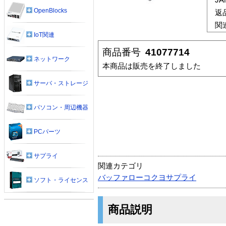
OpenBlocks
返
関
IoT関連
商品番号
41077714
ネットワーク
本商品は販売を終了しました
サーバ・ストレージ
パソコン・周辺機器
PCパーツ
サプライ
関連カテゴリ
バッファローコクヨサプライ
ソフト・ライセンス
商品説明