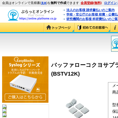
会員はオンラインで見積書(
)を
無料で作成
できます
会員登録(無料)
ログイン
見本
法人のお客様 請求書払いのご案内
学校・官公庁のお客様 校費・公費
研究機関のお客様 科研費払いのご案
バッファローコクヨサプライ
(BSTV12K)
メ
商
型
保
J