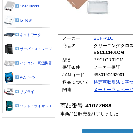
OpenBlocks
IoT関連
ネットワーク
メーカー
BUFFALO
商品名
クリーニングクロス
サーバ・ストレージ
BSCLCR01CM
型番
BSCLCR01CM
パソコン・周辺機器
保証条件
メーカー保証
JANコード
4950190492061
PCパーツ
返品について
特定商取引法に基
関連
メーカー商品ペー
サプライ
商品番号
41077688
ソフト・ライセンス
本商品は販売を終了しました