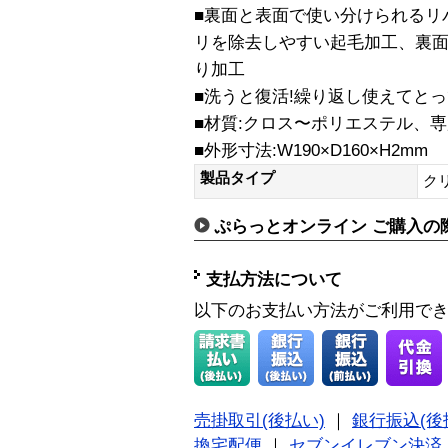
■裏面と表面で使い分けられるリ
リを除去しやすい起毛加工、裏
り加工
■洗うと復活!繰り返し使えてと
■材質:クロス〜ポリエステル、
■外形寸法:W190×D160×H2mm
製品タイプ
ク
ぷらっとオンライン ご購入の
支払方法について
以下のお支払い方法がご利用で
売掛取引(後払い)
｜
銀行振込(後
換宅配便
｜
セブンイレブン決済