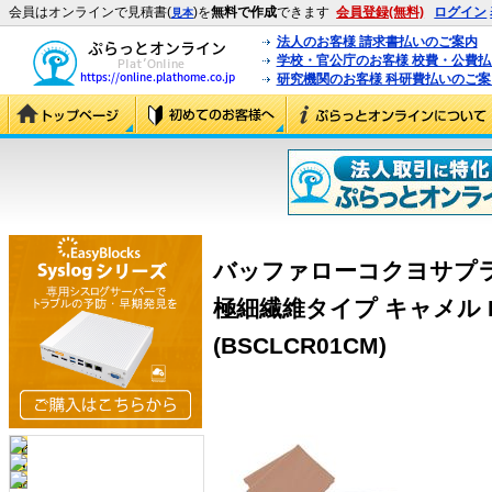
会員はオンラインで見積書(
)を
無料で作成
できます
会員登録(無料)
ログイン
見本
法人のお客様 請求書払いのご案内
学校・官公庁のお客様 校費・公費
研究機関のお客様 科研費払いのご案
バッファローコクヨサプラ
極細繊維タイプ キャメル B
(BSCLCR01CM)