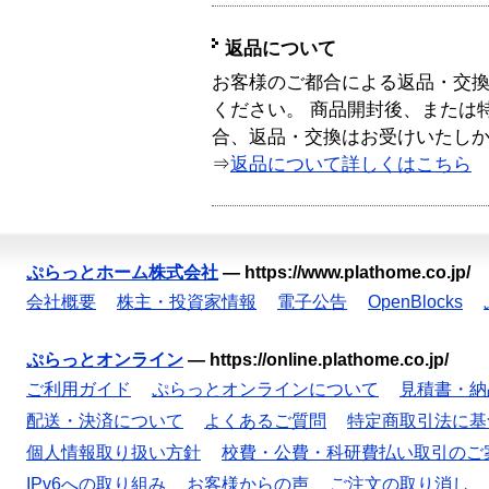
返品について
お客様のご都合による返品・交
ください。 商品開封後、または
合、返品・交換はお受けいたし
⇒
返品について詳しくはこちら
ぷらっとホーム株式会社
—
https://www.plathome.co.jp/
会社概要
株主・投資家情報
電子公告
OpenBlocks
ぷらっとオンライン
—
https://online.plathome.co.jp/
ご利用ガイド
ぷらっとオンラインについて
見積書・納
配送・決済について
よくあるご質問
特定商取引法に基
個人情報取り扱い方針
校費・公費・科研費払い取引のご
IPv6への取り組み
お客様からの声
ご注文の取り消し