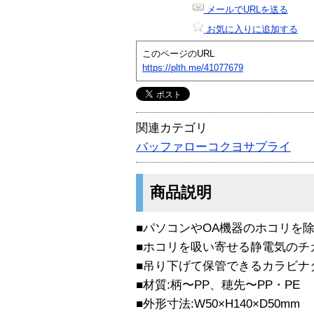
メールでURLを送る
お気に入りに追加する
このページのURL
https://plth.me/41077679
関連カテゴリ
バッファローコクヨサプライ
商品説明
■パソコンやOA機器のホコリを
■ホコリを吸い寄せる静電気のチ
■吊り下げて保管できるカラビナ
■材質:柄〜PP、穂先〜PP・PE
■外形寸法:W50×H140×D50mm