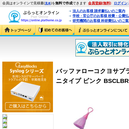
会員はオンラインで見積書(
)を
無料で作成
できます
会員登録(無料)
ログイン
見本
法人のお客様 請求書払いのご案内
学校・官公庁のお客様 校費・公費
研究機関のお客様 科研費払いのご案
バッファローコクヨサプラ
ニタイプ ピンク BSCLBR02