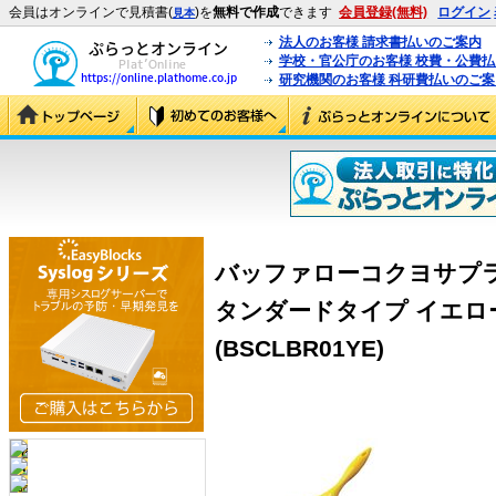
会員はオンラインで見積書(
)を
無料で作成
できます
会員登録(無料)
ログイン
見本
法人のお客様 請求書払いのご案内
学校・官公庁のお客様 校費・公費
研究機関のお客様 科研費払いのご案
バッファローコクヨサプラ
タンダードタイプ イエロー 
(BSCLBR01YE)