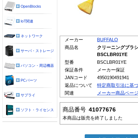
OpenBlocks
IoT関連
ネットワーク
メーカー
BUFFALO
商品名
クリーニングブラシ
サーバ・ストレージ
BSCLBR01YE
型番
BSCLBR01YE
パソコン・周辺機器
保証条件
メーカー保証
JANコード
4950190491941
PCパーツ
返品について
特定商取引法に基
関連
メーカー商品ペー
サプライ
商品番号
41077676
ソフト・ライセンス
本商品は販売を終了しました