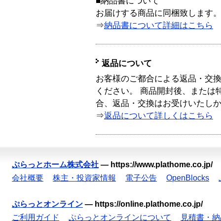
■納品書について
お届けする商品に同梱致します
⇒
納品書について詳細はこちら
返品について
お客様のご都合による返品・交
ください。 商品開封後、または
合、返品・交換はお受けいたし
⇒
返品について詳しくはこちら
ぷらっとホーム株式会社
—
https://www.plathome.co.jp/
会社概要
株主・投資家情報
電子公告
OpenBlocks
ぷらっとオンライン
—
https://online.plathome.co.jp/
ご利用ガイド
ぷらっとオンラインについて
見積書・納