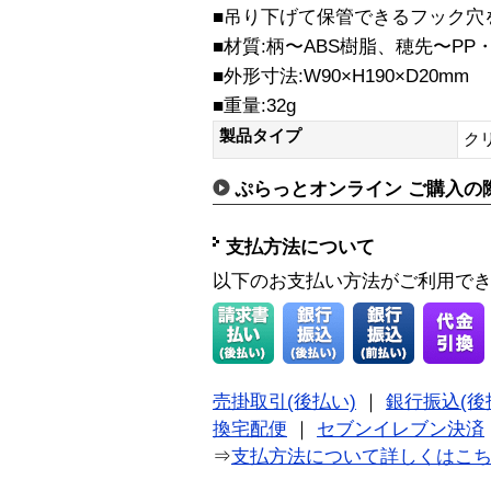
■吊り下げて保管できるフック穴
■材質:柄〜ABS樹脂、穂先〜PP・
■外形寸法:W90×H190×D20mm
■重量:32g
製品タイプ
ク
ぷらっとオンライン ご購入の
支払方法について
以下のお支払い方法がご利用で
売掛取引(後払い)
｜
銀行振込(後
換宅配便
｜
セブンイレブン決済
⇒
支払方法について詳しくはこ