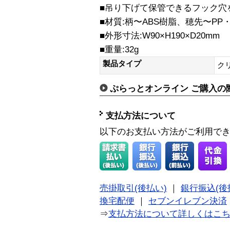
■吊り下げて保管できるフック穴
■材質:柄〜ABS樹脂、穂先〜PP・
■外形寸法:W90×H190×D20mm
■重量:32g
製品タイプ
ク
ぷらっとオンライン ご購入の
支払方法について
以下のお支払い方法がご利用で
売掛取引(後払い)
｜
銀行振込(後
換宅配便
｜
セブンイレブン決済
⇒
支払方法について詳しくはこ