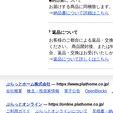
■納品書について
お届けする商品に同梱致します
⇒
納品書について詳細はこちら
返品について
お客様のご都合による返品・交
ください。 商品開封後、または
合、返品・交換はお受けいたし
⇒
返品について詳しくはこちら
ぷらっとホーム株式会社
—
https://www.plathome.co.jp/
会社概要
株主・投資家情報
電子公告
OpenBlocks
ぷらっとオンライン
—
https://online.plathome.co.jp/
ご利用ガイド
ぷらっとオンラインについて
見積書・納