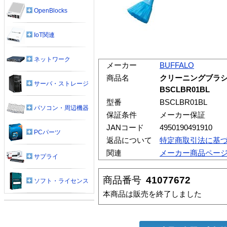
OpenBlocks
IoT関連
ネットワーク
メーカー
BUFFALO
商品名
クリーニングブラシ
サーバ・ストレージ
BSCLBR01BL
型番
BSCLBR01BL
パソコン・周辺機器
保証条件
メーカー保証
JANコード
4950190491910
PCパーツ
返品について
特定商取引法に基
関連
メーカー商品ペー
サプライ
商品番号
41077672
ソフト・ライセンス
本商品は販売を終了しました