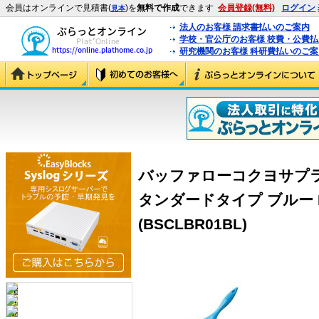
会員はオンラインで見積書(
)を
無料で作成
できます
会員登録(無料)
ログイン
見本
法人のお客様 請求書払いのご案内
学校・官公庁のお客様 校費・公費
研究機関のお客様 科研費払いのご案
バッファローコクヨサプラ
タンダードタイプ ブルー B
(BSCLBR01BL)