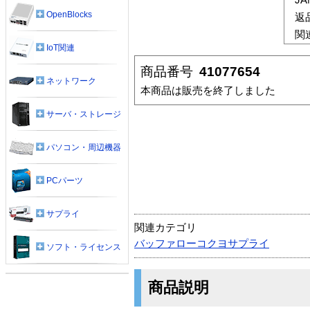
OpenBlocks
返
関
IoT関連
商品番号
41077654
ネットワーク
本商品は販売を終了しました
サーバ・ストレージ
パソコン・周辺機器
PCパーツ
サプライ
関連カテゴリ
バッファローコクヨサプライ
ソフト・ライセンス
商品説明