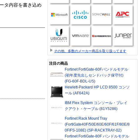
データ内容を書き込め
その他、多数のメーカー商品を取り扱ってます
注目の商品
Fortinet FortiGate-60Fバンドルモデル
(初年度先出しセンドバック保守付)
(FG-60F-BDL-US)
Hewlett-Packard HP LCD 8500 コンソ
ール (AF642A)
IBM Flex System コンソール・ブレイ
クアウト・ケーブル (81Y5286)
Fortinet Rack Mount Tray
(FortiGate40F/50E/60E/60F/61F/80E/8
0F/FS-108E) (SP-RACKTRAY-02)
Fortinet FortiGate-80F バンドルモデル