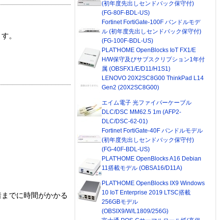
(初年度先出しセンドバック保守付)
(FG-80F-BDL-US)
Fortinet FortiGate-100F バンドルモデ
ル (初年度先出しセンドバック保守付)
ます。
(FG-100F-BDL-US)
PLAT'HOME OpenBlocks IoT FX1/E
H/W保守及びサブスクリプション1年付
属 (OBSFX1/E/D11/H1S1)
LENOVO 20X2SC8G00 ThinkPad L14
Gen2 (20X2SC8G00)
エイム電子 光ファイバーケーブル
DLC/DSC MM62.5 1m (AFP2-
DLC/DSC-62-01)
Fortinet FortiGate-40F バンドルモデル
(初年度先出しセンドバック保守付)
(FG-40F-BDL-US)
PLAT'HOME OpenBlocks A16 Debian
11搭載モデル (OBSA16/D11A)
PLAT'HOME OpenBlocks IX9 Windows
10 IoT Enterprise 2019 LTSC搭載
着までに時間がかかる
256GBモデル
(OBSIX9/W/L1809/256G)