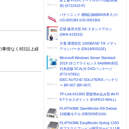
富士通 POS-Cサーマルロール紙(高保
存) (0722410-P)
パナソニック 感熱記録紙B4(6本入り)
UG-0001B4 (UG-0001B4)
応研 販売大臣 NX スタンドアロン
(OKN-423533)
大電 環境対応 1000BASE-T/X メディ
の事情なく8日以上経
アコンバータ (DN1800SG2E)
Microsoft Windows Server Standard
2019 16コアライセンス 64bitWin対応
日本語版 5CAL付 DVDパッケージ
(P73-07691)
IDEC AUTO-ID SOLUTIONS バッテリ
ー BP-007 (BP-007)
TP-Link AX1800 壁面埋め込み型 Wi-Fi
6アクセスポイント (EAP615-WALL)
PLAT'HOME OpenBlocks IX9 Debian
10搭載モデル (OBSIX9/D10A)
PLAT'HOME EasyBlocks Syslog 120G
サブスクリプション(保守サービス) 1年