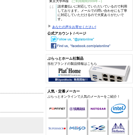
東京大学/K様
(ご利用期間2009年～)
“
請求書払いに対応していただいているので利用
しております。メールでの問い合わせにも丁寧
に対応していただけるので大変ありがたいで
す。
あなたの声をお寄せください!
公式アカウント / ページ
ぷらっとホーム社製品
当社ブランドの製品情報はこちら
人気・定番メーカー
ぷらっとオンラインで人気のメーカーをご紹介！