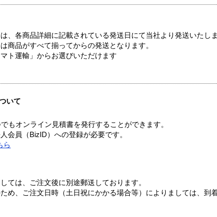
ては、各商品詳細に記載されている発送日にて当社より発送いたし
送は商品がすべて揃ってからの発送となります。
ヤマト運輸」からお選びいただけます
ついて
つでもオンライン見積書を発行することができます。
会員（BizID）への登録が必要です。
ちら
ましては、ご注文後に別途郵送しております。
のため、ご注文日時（土日祝にかかる場合等）によりましては、到