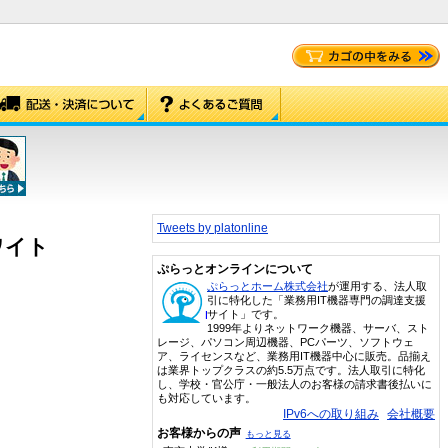
Tweets by platonline
ワイト
ぷらっとオンラインについて
ぷらっとホーム株式会社
が運用する、法人取
引に特化した「業務用IT機器専門の調達支援
サイト」です。
1999年よりネットワーク機器、サーバ、スト
レージ、パソコン周辺機器、PCパーツ、ソフトウェ
ア、ライセンスなど、業務用IT機器中心に販売。品揃え
は業界トップクラスの約5.5万点です。法人取引に特化
し、学校・官公庁・一般法人のお客様の請求書後払いに
も対応しています。
IPv6への取り組み
会社概要
お客様からの声
もっと見る