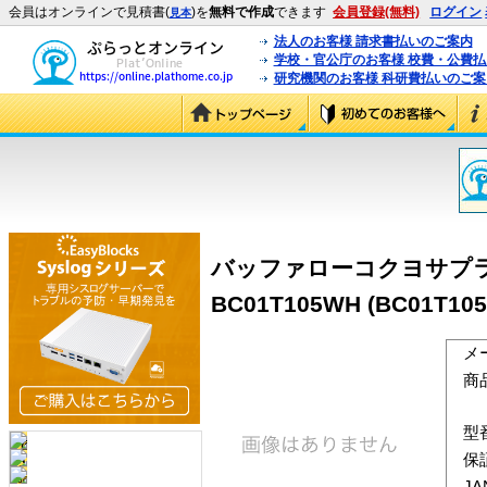
会員はオンラインで見積書(
)を
無料で作成
できます
会員登録(無料)
ログイン
見本
法人のお客様 請求書払いのご案内
学校・官公庁のお客様 校費・公費
研究機関のお客様 科研費払いのご案
バッファローコクヨサプライ
BC01T105WH (BC01T10
メ
商
型
保
J