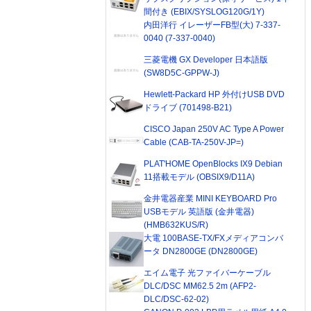
間付き (EBIX/SYSLOG120G/1Y)
内田洋行 イレーザーFB型(大) 7-337-
0040 (7-337-0040)
三菱電機 GX Developer 日本語版
(SW8D5C-GPPW-J)
Hewlett-Packard HP 外付けUSB DVD
ドライブ (701498-B21)
CISCO Japan 250V AC Type A Power
Cable (CAB-TA-250V-JP=)
PLAT'HOME OpenBlocks IX9 Debian
11搭載モデル (OBSIX9/D11A)
金井電器産業 MINI KEYBOARD Pro
USBモデル 英語版 (金井電器)
(HMB632KUS/R)
大電 100BASE-TX/FXメディアコンバ
ータ DN2800GE (DN2800GE)
エイム電子 光ファイバーケーブル
DLC/DSC MM62.5 2m (AFP2-
DLC/DSC-62-02)