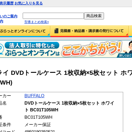
表示履歴
お気に入りを見る
払いのご案内
内
型番まとめ検索»
 DVDトールケース 1枚収納×5枚セット ホ
5WH)
ーカー
BUFFALO
品名
DVDトールケース 1枚収納×5枚セット ホワイ
ト BC01T105WH
番
BC01T105WH
証条件
メーカー保証
ANコード
4950190350521