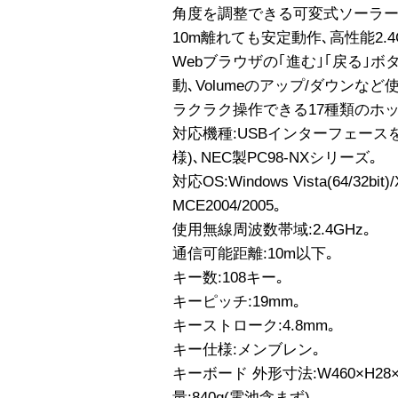
角度を調整できる可変式ソーラー
10m離れても安定動作､高性能2.4
Webブラウザの｢進む｣｢戻る｣
動､Volumeのアップ/ダウン
ラクラク操作できる17種類のホ
対応機種:USBインターフェースを
様)､NEC製PC98-NXシリーズ｡
対応OS:Windows Vista(64/32bit)
MCE2004/2005｡
使用無線周波数帯域:2.4GHz｡
通信可能距離:10m以下｡
キー数:108キー｡
キーピッチ:19mm｡
キーストローク:4.8mm｡
キー仕様:メンブレン｡
キーボード 外形寸法:W460×H28
量:840g(電池含まず)｡