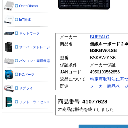
OpenBlocks
IoT関連
ネットワーク
メーカー
BUFFALO
商品名
無線キーボード 2.4
サーバ・ストレージ
BSKBW01SB
型番
BSKBW01SB
パソコン・周辺機器
保証条件
メーカー保証
JANコード
4950190562856
PCパーツ
返品について
特定商取引法に基
関連
メーカー商品ペー
サプライ
商品番号
41077628
ソフト・ライセンス
本商品は販売を終了しました