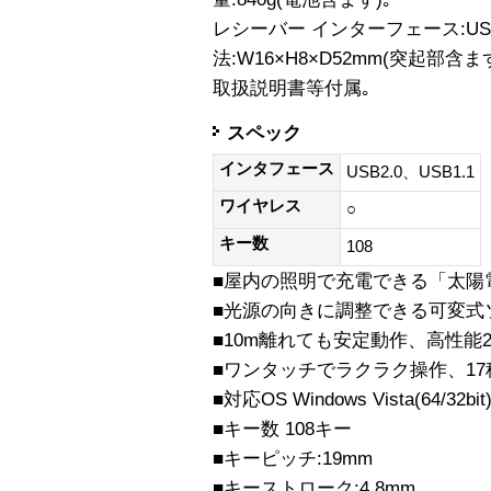
レシーバー インターフェース:USB2
法:W16×H8×D52mm(突起部含ま
取扱説明書等付属｡
スペック
インタフェース
USB2.0、USB1.1
ワイヤレス
○
キー数
108
■屋内の照明で充電できる「太陽
■光源の向きに調整できる可変式
■10m離れても安定動作、高性能2
■ワンタッチでラクラク操作、1
■対応OS Windows Vista(64/32bit
■キー数 108キー
■キーピッチ:19mm
■キーストローク:4.8mm