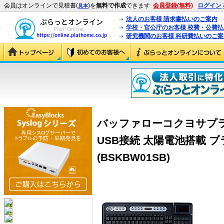
会員はオンラインで見積書(
)を
無料で作成
できます
会員登録(無料)
ログイン
見本
法人のお客様 請求書払いのご案内
学校・官公庁のお客様 校費・公費
研究機関のお客様 科研費払いのご案
バッファローコクヨサプライ
USB接続 太陽電池搭載 ブラ
(BSKBW01SB)