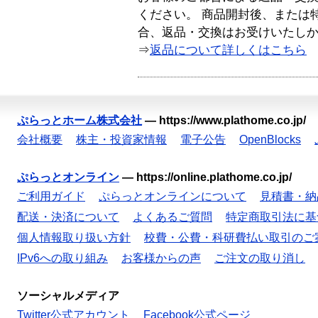
ください。 商品開封後、または
合、返品・交換はお受けいたし
⇒
返品について詳しくはこちら
ぷらっとホーム株式会社
—
https://www.plathome.co.jp/
会社概要
株主・投資家情報
電子公告
OpenBlocks
ぷらっとオンライン
—
https://online.plathome.co.jp/
ご利用ガイド
ぷらっとオンラインについて
見積書・納
配送・決済について
よくあるご質問
特定商取引法に基
個人情報取り扱い方針
校費・公費・科研費払い取引のご
IPv6への取り組み
お客様からの声
ご注文の取り消し
ソーシャルメディア
Twitter公式アカウント
Facebook公式ページ