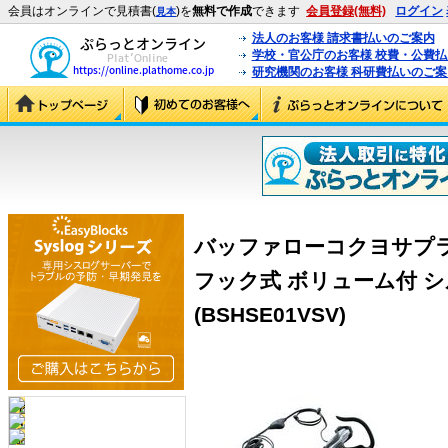
会員はオンラインで見積書(
)を
無料で作成
できます
会員登録(無料)
ログイン
見本
法人のお客様 請求書払いのご案内
学校・官公庁のお客様 校費・公費
研究機関のお客様 科研費払いのご案
バッファローコクヨサプラ
フック式 ボリューム付 シル
(BSHSE01VSV)