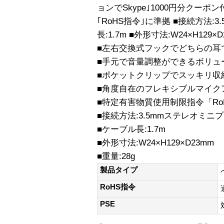
ョンでSkype｣1000円分クー
｢RoHS指令｣に準拠 ■接続方法:
長:1.7m ■外形寸法:W24×H129×D
■左右交換式フックでどちらの耳
■手元で音量調整ができるボリュ
■ポケットクリップでスッキリ収
■角度自在のフレキシブルマイク
■特定有害物質使用制限指令「Ro
■接続方法:3.5mmステレオミニ
■ケーブル長:1.7m
■外形寸法:W24×H129×D23mm
■重量:28g
製品タイプ
RoHS指令
PSE