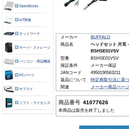
OpenBlocks
IoT関連
ネットワーク
メーカー
BUFFALO
商品名
ヘッドセット 片耳
サーバ・ストレージ
BSHSE01VSV
型番
BSHSE01VSV
パソコン・周辺機器
保証条件
メーカー保証
JANコード
4950190563211
PCパーツ
返品について
特定商取引法に基
関連
メーカー商品ペー
サプライ
商品番号
41077626
ソフト・ライセンス
本商品は販売を終了しました