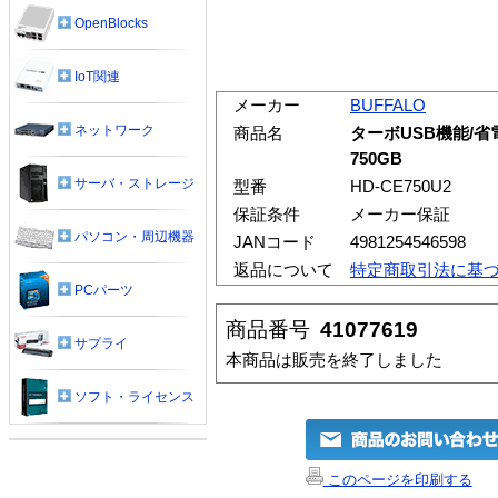
OpenBlocks
IoT関連
メーカー
BUFFALO
ネットワーク
商品名
ターボUSB機能/省電
750GB
サーバ・ストレージ
型番
HD-CE750U2
保証条件
メーカー保証
パソコン・周辺機器
JANコード
4981254546598
返品について
特定商取引法に基
PCパーツ
商品番号
41077619
サプライ
本商品は販売を終了しました
ソフト・ライセンス
このページを印刷する