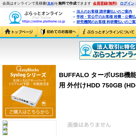
会員はオンラインで見積書(
)を
無料で作成
できます
会員登録(無料)
ログイン
見本
法人のお客様 請求書払いのご案内
学校・官公庁のお客様 校費・公費
研究機関のお客様 科研費払いのご案
BUFFALO ターボUSB機
用 外付けHDD 750GB (HD-