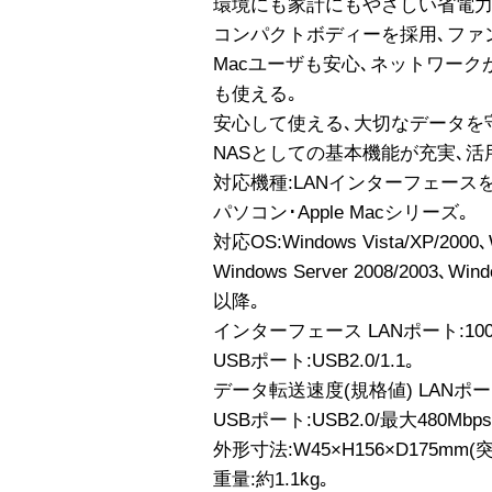
環境にも家計にもやさしい省電力
コンパクトボディーを採用､ファ
Macユーザも安心､ネットワークが
も使える｡
安心して使える､大切なデータを
NASとしての基本機能が充実､
対応機種:LANインターフェースを搭
パソコン･Apple Macシリーズ｡
対応OS:Windows Vista/XP/2000､
Windows Server 2008/2003､Wind
以降｡
インターフェース LANポート:1000BA
USBポート:USB2.0/1.1｡
データ転送速度(規格値) LANポート:10
USBポート:USB2.0/最大480Mbps
外形寸法:W45×H156×D175mm
重量:約1.1kg｡