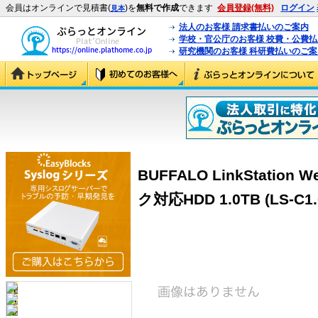
会員はオンラインで見積書(
)を
無料で作成
できます
会員登録(無料)
ログイン
見本
法人のお客様 請求書払いのご案内
学校・官公庁のお客様 校費・公費
研究機関のお客様 科研費払いのご案
BUFFALO LinkStati
ク対応HDD 1.0TB (LS-C1.