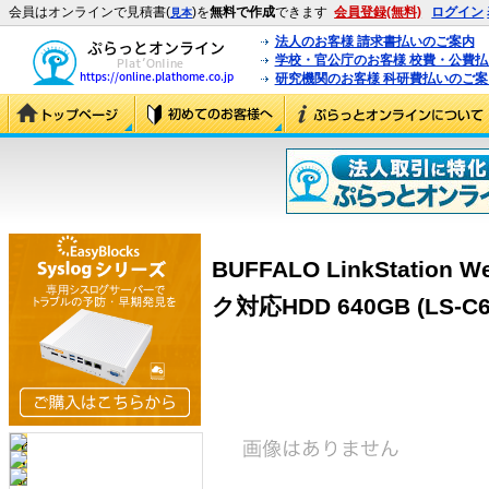
会員はオンラインで見積書(
)を
無料で作成
できます
会員登録(無料)
ログイン
見本
法人のお客様 請求書払いのご案内
学校・官公庁のお客様 校費・公費
研究機関のお客様 科研費払いのご案
BUFFALO LinkStati
ク対応HDD 640GB (LS-C6