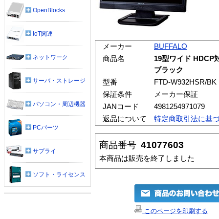
OpenBlocks
IoT関連
メーカー
BUFFALO
ネットワーク
商品名
19型ワイド HDC
ブラック
サーバ・ストレージ
型番
FTD-W932HSR/BK
保証条件
メーカー保証
パソコン・周辺機器
JANコード
4981254971079
返品について
特定商取引法に基
PCパーツ
商品番号
41077603
サプライ
本商品は販売を終了しました
ソフト・ライセンス
このページを印刷する