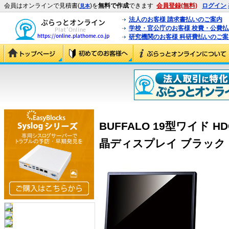
会員はオンラインで見積書(
)を
無料で作成
できます
会員登録(無料)
ログイン
見本
法人のお客様 請求書払いのご案内
学校・官公庁のお客様 校費・公費
研究機関のお客様 科研費払いのご案
BUFFALO 19型ワイド 
晶ディスプレイ ブラック (FT