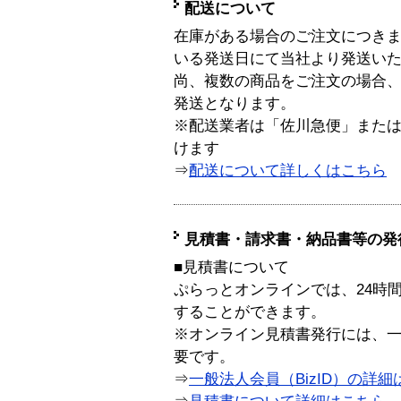
配送について
在庫がある場合のご注文につき
いる発送日にて当社より発送い
尚、複数の商品をご注文の場合
発送となります。
※配送業者は「佐川急便」また
けます
⇒
配送について詳しくはこちら
見積書・請求書・納品書等の発
■見積書について
ぷらっとオンラインでは、24時
することができます。
※オンライン見積書発行には、一般
要です。
⇒
一般法人会員（BizID）の詳細