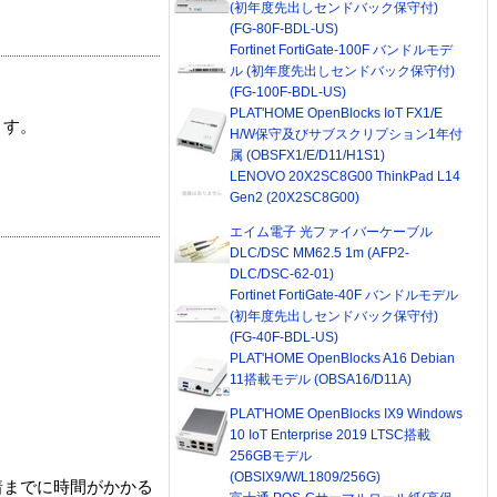
(初年度先出しセンドバック保守付)
(FG-80F-BDL-US)
Fortinet FortiGate-100F バンドルモデ
ル (初年度先出しセンドバック保守付)
(FG-100F-BDL-US)
PLAT'HOME OpenBlocks IoT FX1/E
ます。
H/W保守及びサブスクリプション1年付
属 (OBSFX1/E/D11/H1S1)
LENOVO 20X2SC8G00 ThinkPad L14
Gen2 (20X2SC8G00)
エイム電子 光ファイバーケーブル
DLC/DSC MM62.5 1m (AFP2-
DLC/DSC-62-01)
Fortinet FortiGate-40F バンドルモデル
(初年度先出しセンドバック保守付)
(FG-40F-BDL-US)
PLAT'HOME OpenBlocks A16 Debian
11搭載モデル (OBSA16/D11A)
PLAT'HOME OpenBlocks IX9 Windows
10 IoT Enterprise 2019 LTSC搭載
256GBモデル
(OBSIX9/W/L1809/256G)
着までに時間がかかる