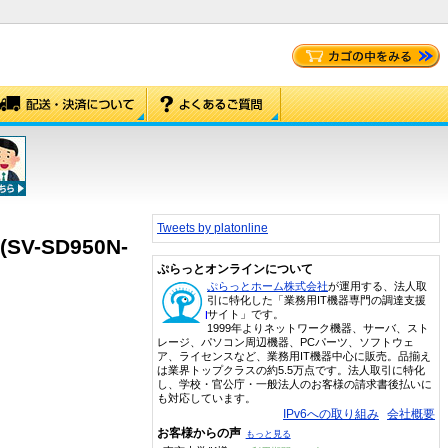
Tweets by platonline
V-SD950N-
ぷらっとオンラインについて
ぷらっとホーム株式会社
が運用する、法人取
引に特化した「業務用IT機器専門の調達支援
サイト」です。
1999年よりネットワーク機器、サーバ、スト
レージ、パソコン周辺機器、PCパーツ、ソフトウェ
ア、ライセンスなど、業務用IT機器中心に販売。品揃え
は業界トップクラスの約5.5万点です。法人取引に特化
し、学校・官公庁・一般法人のお客様の請求書後払いに
も対応しています。
IPv6への取り組み
会社概要
お客様からの声
もっと見る