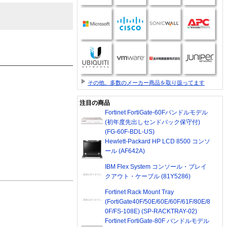
その他、多数のメーカー商品を取り扱ってます
注目の商品
Fortinet FortiGate-60Fバンドルモデル
(初年度先出しセンドバック保守付)
(FG-60F-BDL-US)
Hewlett-Packard HP LCD 8500 コンソ
ール (AF642A)
IBM Flex System コンソール・ブレイ
クアウト・ケーブル (81Y5286)
Fortinet Rack Mount Tray
(FortiGate40F/50E/60E/60F/61F/80E/8
0F/FS-108E) (SP-RACKTRAY-02)
Fortinet FortiGate-80F バンドルモデル