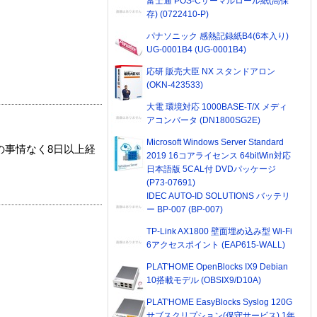
富士通 POS-Cサーマルロール紙(高保
存) (0722410-P)
パナソニック 感熱記録紙B4(6本入り)
UG-0001B4 (UG-0001B4)
応研 販売大臣 NX スタンドアロン
(OKN-423533)
大電 環境対応 1000BASE-T/X メディ
アコンバータ (DN1800SG2E)
Microsoft Windows Server Standard
の事情なく8日以上経
2019 16コアライセンス 64bitWin対応
日本語版 5CAL付 DVDパッケージ
(P73-07691)
IDEC AUTO-ID SOLUTIONS バッテリ
ー BP-007 (BP-007)
TP-Link AX1800 壁面埋め込み型 Wi-Fi
6アクセスポイント (EAP615-WALL)
PLAT'HOME OpenBlocks IX9 Debian
10搭載モデル (OBSIX9/D10A)
PLAT'HOME EasyBlocks Syslog 120G
サブスクリプション(保守サービス) 1年