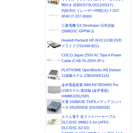
間付き (EBIX/SYSLOG120G/1Y)
内田洋行 イレーザーFB型(大) 7-337-
0040 (7-337-0040)
三菱電機 GX Developer 日本語版
(SW8D5C-GPPW-J)
Hewlett-Packard HP 外付けUSB DVD
ドライブ (701498-B21)
CISCO Japan 250V AC Type A Power
Cable (CAB-TA-250V-JP=)
PLAT'HOME OpenBlocks IX9 Debian
11搭載モデル (OBSIX9/D11A)
金井電器産業 MINI KEYBOARD Pro
USBモデル 英語版 (金井電器)
(HMB632KUS/R)
大電 100BASE-TX/FXメディアコンバ
ータ DN2800GE (DN2800GE)
エイム電子 光ファイバーケーブル
DLC/DSC MM62.5 2m (AFP2-
DLC/DSC-62-02)