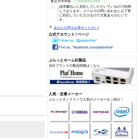
東京大学/K様
(ご利用期間2009年～)
“
請求書払いに対応していただいているので利用
しております。メールでの問い合わせにも丁寧
に対応していただけるので大変ありがたいで
す。
あなたの声をお寄せください!
公式アカウント / ページ
ぷらっとホーム社製品
当社ブランドの製品情報はこちら
人気・定番メーカー
ぷらっとオンラインで人気のメーカーをご紹介！