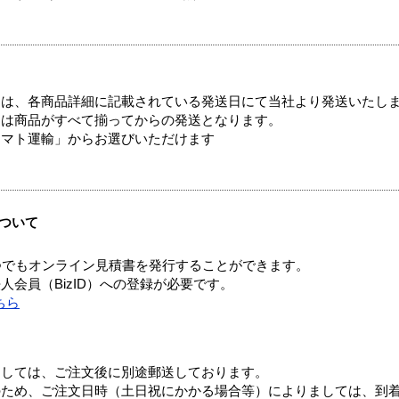
ては、各商品詳細に記載されている発送日にて当社より発送いたし
送は商品がすべて揃ってからの発送となります。
ヤマト運輸」からお選びいただけます
ついて
つでもオンライン見積書を発行することができます。
会員（BizID）への登録が必要です。
ちら
ましては、ご注文後に別途郵送しております。
のため、ご注文日時（土日祝にかかる場合等）によりましては、到