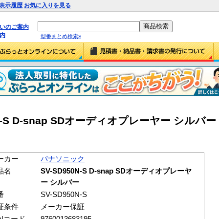
表示履歴
お気に入りを見る
払いのご案内
内
型番まとめ検索»
-S D-snap SDオーディオプレーヤー シルバー (S
ーカー
パナソニック
品名
SV-SD950N-S D-snap SDオーディオプレーヤ
ー シルバー
番
SV-SD950N-S
証条件
メーカー保証
ANコード
9760013683195