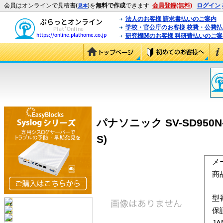
会員はオンラインで見積書(
)を
無料で作成
できます
会員登録(無料)
ログイン
見本
法人のお客様 請求書払いのご案内
学校・官公庁のお客様 校費・公費
研究機関のお客様 科研費払いのご案
パナソニック SV-SD950N
S)
メ
商
型
保
J