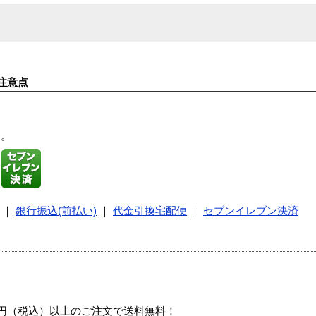
注意点
す。
｜
銀行振込(前払い)
｜
代金引換宅配便
｜
セブンイレブン決済
00円（税込）以上のご注文で送料無料！