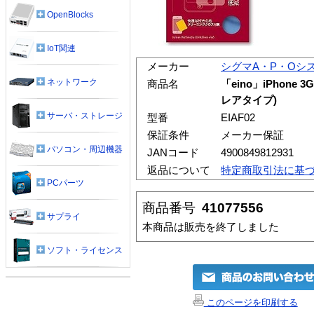
OpenBlocks
IoT関連
メーカー
シグマA・P・Oシ
ネットワーク
商品名
「eino」iPhon
レアタイプ)
サーバ・ストレージ
型番
EIAF02
保証条件
メーカー保証
パソコン・周辺機器
JANコード
4900849812931
返品について
特定商取引法に基
PCパーツ
商品番号
41077556
サプライ
本商品は販売を終了しました
ソフト・ライセンス
このページを印刷する