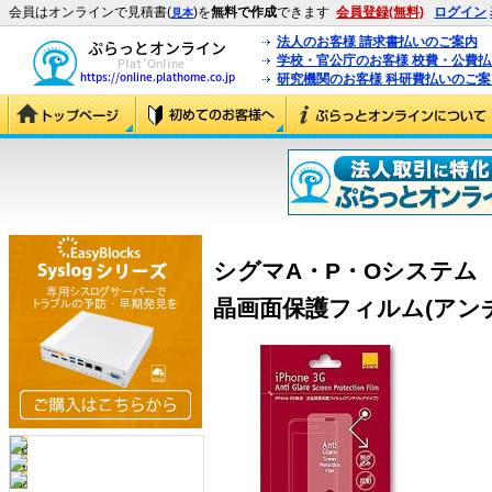
会員はオンラインで見積書(
)を
無料で作成
できます
会員登録(無料)
ログイン
見本
法人のお客様 請求書払いのご案内
学校・官公庁のお客様 校費・公費
研究機関のお客様 科研費払いのご案
シグマA・P・Oシステム 「ei
晶画面保護フィルム(アンチグ