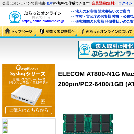
会員はオンラインで見積書(
)を
無料で作成
できます
会員登録(無料)
ログイン
見本
法人のお客様 請求書払いのご案内
学校・官公庁のお客様 校費・公費
研究機関のお客様 科研費払いのご案
ELECOM AT800-N1G
200pin/PC2-6400/1GB (A