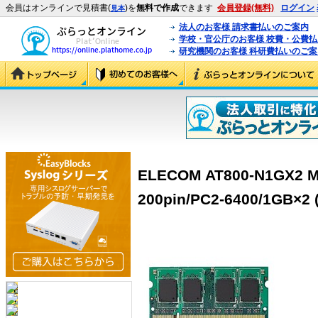
会員はオンラインで見積書(
)を
無料で作成
できます
会員登録(無料)
ログイン
見本
法人のお客様 請求書払いのご案内
学校・官公庁のお客様 校費・公費
研究機関のお客様 科研費払いのご案
ELECOM AT800-N1G
200pin/PC2-6400/1GB×2 