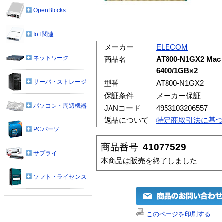
OpenBlocks
IoT関連
メーカー
ELECOM
ネットワーク
商品名
AT800-N1GX2 M
6400/1GB×2
サーバ・ストレージ
型番
AT800-N1GX2
保証条件
メーカー保証
パソコン・周辺機器
JANコード
4953103206557
返品について
特定商取引法に基
PCパーツ
商品番号
41077529
サプライ
本商品は販売を終了しました
ソフト・ライセンス
このページを印刷する