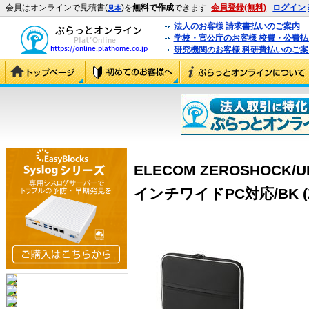
会員はオンラインで見積書(
)を
無料で作成
できます
会員登録(無料)
ログイン
見本
法人のお客様 請求書払いのご案内
学校・官公庁のお客様 校費・公費
研究機関のお客様 科研費払いのご案
ELECOM ZEROSHOCK
インチワイドPC対応/BK (ZS