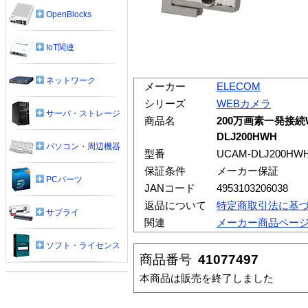
OpenBlocks
IoT関連
ネットワーク
メーカー
ELECOM
シリーズ
WEBカメラ
サーバ・ストレージ
商品名
200万画素一発接続W
DLJ200HWH
パソコン・周辺機器
型番
UCAM-DLJ200HW
保証条件
メーカー保証
PCパーツ
JANコード
4953103206038
返品について
特定商取引法に基
サプライ
関連
メーカー商品ペー
ソフト・ライセンス
商品番号
41077497
本商品は販売を終了しました