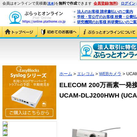
会員はオンラインで見積書(
)を
無料で作成
できます
会員登録(無料)
ログイン
見本
法人のお客様 請求書払いのご案内
学校・官公庁のお客様 校費・公費
研究機関のお客様 科研費払いのご案
ホーム
>
エレコム
>
WEBカメラ
> UCA
ELECOM 200万画素一
UCAM-DLJ200HWH (UCA