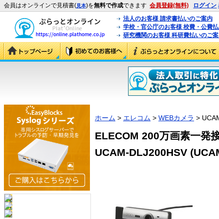
会員はオンラインで見積書(
)を
無料で作成
できます
会員登録(無料)
ログイン
見本
法人のお客様 請求書払いのご案内
学校・官公庁のお客様 校費・公費
研究機関のお客様 科研費払いのご案
ホーム
>
エレコム
>
WEBカメラ
> UCA
ELECOM 200万画素一
UCAM-DLJ200HSV (UCA