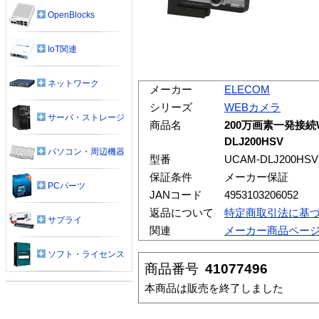
OpenBlocks
IoT関連
ネットワーク
メーカー
ELECOM
シリーズ
WEBカメラ
サーバ・ストレージ
商品名
200万画素一発接続W
DLJ200HSV
パソコン・周辺機器
型番
UCAM-DLJ200HSV
保証条件
メーカー保証
PCパーツ
JANコード
4953103206052
返品について
特定商取引法に基
サプライ
関連
メーカー商品ペー
ソフト・ライセンス
商品番号
41077496
本商品は販売を終了しました