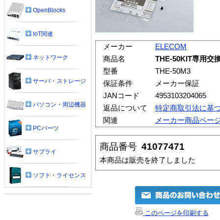
OpenBlocks
IoT関連
メーカー
ELECOM
ネットワーク
商品名
THE-50KIT専用
型番
THE-50M3
サーバ・ストレージ
保証条件
メーカー保証
JANコード
4953103204065
パソコン・周辺機器
返品について
特定商取引法に基
関連
メーカー商品ペー
PCパーツ
商品番号
41077471
サプライ
本商品は販売を終了しました
ソフト・ライセンス
このページを印刷する