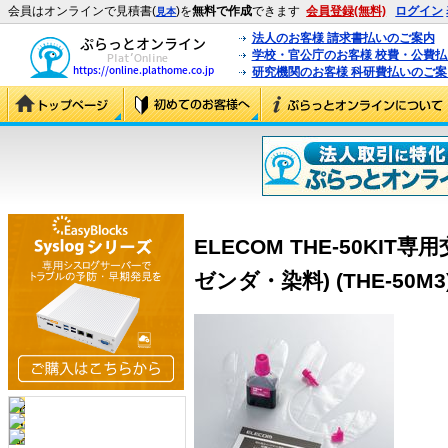
会員はオンラインで見積書(
)を
無料で作成
できます
会員登録(無料)
ログイン
見本
法人のお客様 請求書払いのご案内
学校・官公庁のお客様 校費・公費
研究機関のお客様 科研費払いのご案
ELECOM THE-50KIT
ゼンダ・染料) (THE-50M3