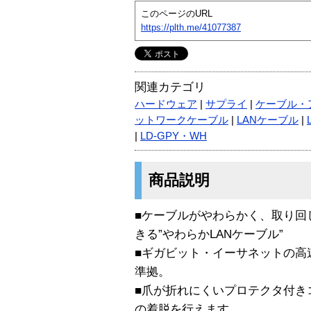
このページのURL
https://plth.me/41077387
関連カテゴリ
ハードウェア
|
サプライ
|
ケーブル・
ットワークケーブル
|
LANケーブル
|
|
LD-GPY・WH
商品説明
■ケーブルがやわらかく、取り回
きる”やわらかLANケーブル”
■ギガビット・イーサネットの高
準拠。
■爪が折れにくいプロテクタ付き
の着脱を行えます。