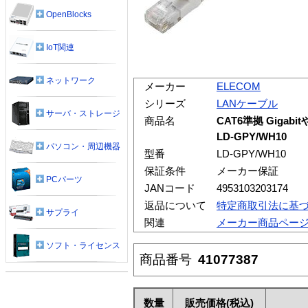
OpenBlocks
IoT関連
ネットワーク
メーカー
ELECOM
シリーズ
LANケーブル
サーバ・ストレージ
商品名
CAT6準拠 Gigab
LD-GPY/WH10
パソコン・周辺機器
型番
LD-GPY/WH10
保証条件
メーカー保証
PCパーツ
JANコード
4953103203174
返品について
特定商取引法に基
サプライ
関連
メーカー商品ペー
ソフト・ライセンス
商品番号
41077387
数量
販売価格
(税込)