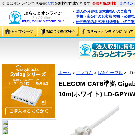
会員はオンラインで見積書(
)を
無料で作成
できます
会員登録(無料)
ログイン
見本
法人のお客様 請求書払いのご案内
学校・官公庁のお客様 校費・公費
研究機関のお客様 科研費払いのご案
ホーム
>
エレコム
>
LANケーブル
> LD
ELECOM CAT6準拠 Gi
10m(ホワイト) LD-GPY/WH