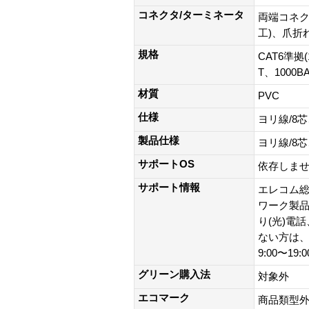
コネクタ/ターミネータ
両端コネク
工)、爪折
規格
CAT6準拠(
T、1000B
材質
PVC
仕様
ヨリ線/8
製品仕様
ヨリ線/8
サポートOS
依存しま
サポート情報
エレコム総
ワーク製品以外
り(光)電
ない方は、0
9:00〜19
グリーン購入法
対象外
エコマーク
商品類型