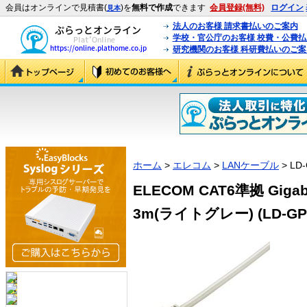
会員はオンラインで見積書(
)を
無料で作成
できます
会員登録(無料)
ログイン
見本
法人のお客様 請求書払いのご案内
学校・官公庁のお客様 校費・公費
研究機関のお客様 科研費払いのご案
ホーム
>
エレコム
>
LANケーブル
> LD
ELECOM CAT6準拠 Gi
3m(ライトグレー) (LD-GPY