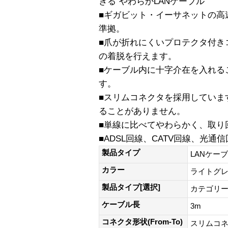
きる”やわらかLANケーブル”
■ギガビット・イーサネットの高
準拠。
■爪が折れにくいプロテクタ付き
の着脱を行えます。
■ケーブル内に十字介在を入れる
す。
■スリムコネクタを採用していま
ることがありません。
■単線に比べてやわらかく、取り
■ADSL回線、CATV回線、光通
製品タイプ
LANケー
カラー
ライトグ
製品タイプ[選択]
カテゴリー
ケーブル長
3m
コネクタ形状(From-To)
スリムコ