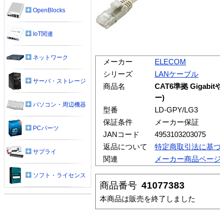
OpenBlocks
IoT関連
ネットワーク
メーカー
ELECOM
シリーズ
LANケーブル
サーバ・ストレージ
商品名
CAT6準拠 Giga
ー)
パソコン・周辺機器
型番
LD-GPY/LG3
保証条件
メーカー保証
PCパーツ
JANコード
4953103203075
返品について
特定商取引法に基
サプライ
関連
メーカー商品ペー
ソフト・ライセンス
商品番号
41077383
本商品は販売を終了しました