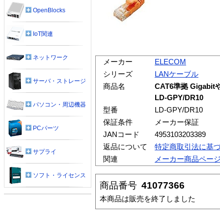
OpenBlocks
IoT関連
ネットワーク
メーカー
ELECOM
シリーズ
LANケーブル
サーバ・ストレージ
商品名
CAT6準拠 Gigab
LD-GPY/DR10
パソコン・周辺機器
型番
LD-GPY/DR10
保証条件
メーカー保証
PCパーツ
JANコード
4953103203389
返品について
特定商取引法に基
サプライ
関連
メーカー商品ペー
ソフト・ライセンス
商品番号
41077366
本商品は販売を終了しました