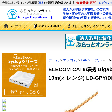
会員はオンラインで見積書(
)を
無料で作成
できます
会員登録(無料)
ログイン
見本
法人のお客様 請求書払いのご案内
学校・官公庁のお客様 校費・公費
研究機関のお客様 科研費払いのご案
ホーム
>
エレコム
>
LANケーブル
> LD
ELECOM CAT6準拠 Gi
10m(オレンジ) LD-GPY/DR