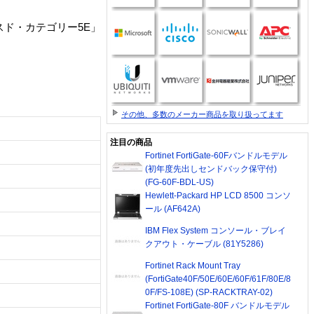
ンスド・カテゴリー5E」
その他、多数のメーカー商品を取り扱ってます
注目の商品
Fortinet FortiGate-60Fバンドルモデル
(初年度先出しセンドバック保守付)
(FG-60F-BDL-US)
Hewlett-Packard HP LCD 8500 コンソ
ール (AF642A)
IBM Flex System コンソール・ブレイ
クアウト・ケーブル (81Y5286)
Fortinet Rack Mount Tray
(FortiGate40F/50E/60E/60F/61F/80E/8
0F/FS-108E) (SP-RACKTRAY-02)
Fortinet FortiGate-80F バンドルモデル