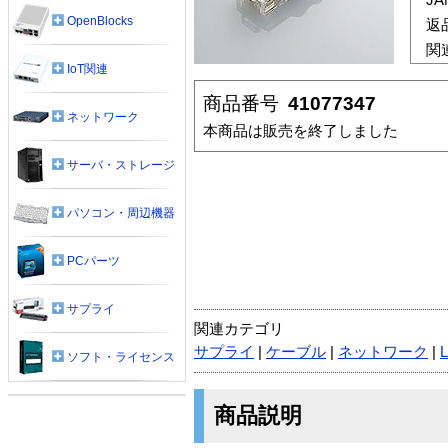
OpenBlocks
返
関
IoT関連
商品番号
41077347
ネットワーク
本商品は販売を終了しました
サーバ・ストレージ
パソコン・周辺機器
PCパーツ
サプライ
関連カテゴリ
サプライ
|
ケーブル
|
ネットワーク
|
ソフト・ライセンス
商品説明