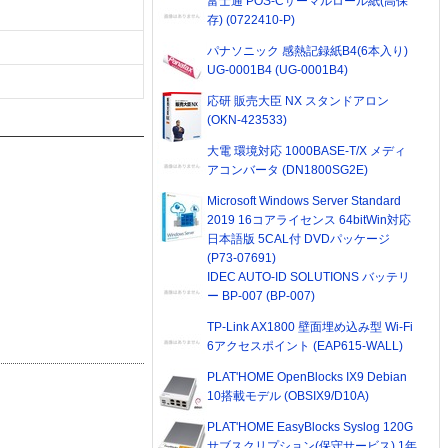
富士通 POS-Cサーマルロール紙(高保
存) (0722410-P)
パナソニック 感熱記録紙B4(6本入り)
UG-0001B4 (UG-0001B4)
応研 販売大臣 NX スタンドアロン
(OKN-423533)
大電 環境対応 1000BASE-T/X メディ
アコンバータ (DN1800SG2E)
Microsoft Windows Server Standard
2019 16コアライセンス 64bitWin対応
日本語版 5CAL付 DVDパッケージ
(P73-07691)
IDEC AUTO-ID SOLUTIONS バッテリ
ー BP-007 (BP-007)
TP-Link AX1800 壁面埋め込み型 Wi-Fi
6アクセスポイント (EAP615-WALL)
PLAT'HOME OpenBlocks IX9 Debian
10搭載モデル (OBSIX9/D10A)
PLAT'HOME EasyBlocks Syslog 120G
サブスクリプション(保守サービス) 1年