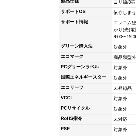
製品仕様
ヨリ線/8
サポートOS
依存しま
サポート情報
エレコム総合
かり(光)
9:00〜19
グリーン購入法
対象外
エコマーク
商品類型
PCグリーンラベル
対象外
国際エネルギースター
対象外
エコリーフ
未登録品
VCCI
対象外
PCリサイクル
対象外
RoHS指令
未対応
PSE
対象外