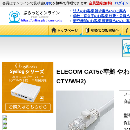
会員はオンラインで見積書(
)を
無料で作成
できます
会員登録(無料)
ログイン
見本
法人のお客様 請求書払いのご案内
学校・官公庁のお客様 校費・公費
研究機関のお客様 科研費払いのご案
ELECOM CAT5e準拠 やわ
CTY/WH2)
メ
商
型
保
J