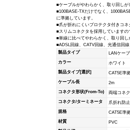
■ケーブルがやわらかく、取り回しがし
■100BASE-TXだけでなく、10
に準拠しています。
■爪が折れにくいプロテクタ付きコネ
■スリムコネクタを採用していますの
■単線に比べてやわらかく、取り回し
■ADSL回線、CATV回線、光通信回線
製品タイプ
LANケー
カラー
ホワイト
製品タイプ[選択]
CAT5E準
ケーブル長
2m
コネクタ形状(From-To)
両端コネク
コネクタ/ターミネータ
爪折れ防
規格
CAT5E準拠
材質
PVC