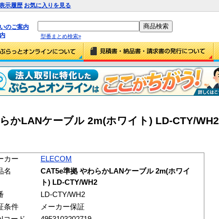
表示履歴
お気に入りを見る
払いのご案内
内
型番まとめ検索»
らかLANケーブル 2m(ホワイト) LD-CTY/WH2 
ーカー
ELECOM
品名
CAT5e準拠 やわらかLANケーブル 2m(ホワイ
ト) LD-CTY/WH2
番
LD-CTY/WH2
証条件
メーカー保証
ANコード
4953103202719