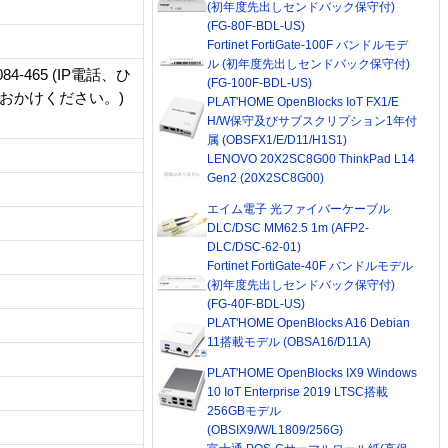
(初年度先出しセンドバック保守付)
(FG-80F-BDL-US)
Fortinet FortiGate-100F バンドルモデ
ル (初年度先出しセンドバック保守付)
-465 (IP電話、ひ
(FG-100F-BDL-US)
へおかけください。)
PLAT'HOME OpenBlocks IoT FX1/E
H/W保守及びサブスクリプション1年付
属 (OBSFX1/E/D11/H1S1)
LENOVO 20X2SC8G00 ThinkPad L14
Gen2 (20X2SC8G00)
エイム電子 光ファイバーケーブル
DLC/DSC MM62.5 1m (AFP2-
DLC/DSC-62-01)
Fortinet FortiGate-40F バンドルモデル
(初年度先出しセンドバック保守付)
(FG-40F-BDL-US)
PLAT'HOME OpenBlocks A16 Debian
11搭載モデル (OBSA16/D11A)
PLAT'HOME OpenBlocks IX9 Windows
10 IoT Enterprise 2019 LTSC搭載
256GBモデル
(OBSIX9/W/L1809/256G)