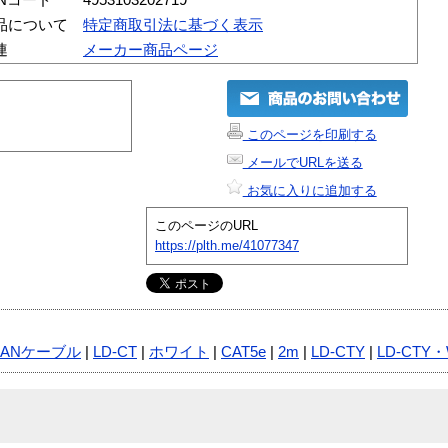
品について
特定商取引法に基づく表示
連
メーカー商品ページ
このページを印刷する
メールでURLを送る
お気に入りに追加する
このページのURL
https://plth.me/41077347
LANケーブル
|
LD-CT
|
ホワイト
|
CAT5e
|
2m
|
LD-CTY
|
LD-CTY