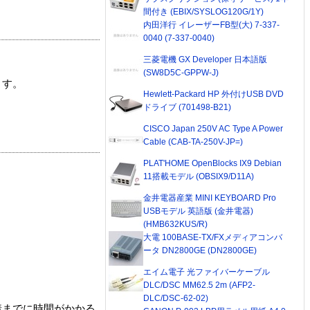
間付き (EBIX/SYSLOG120G/1Y)
内田洋行 イレーザーFB型(大) 7-337-
0040 (7-337-0040)
三菱電機 GX Developer 日本語版
(SW8D5C-GPPW-J)
ます。
Hewlett-Packard HP 外付けUSB DVD
ドライブ (701498-B21)
CISCO Japan 250V AC Type A Power
Cable (CAB-TA-250V-JP=)
PLAT'HOME OpenBlocks IX9 Debian
11搭載モデル (OBSIX9/D11A)
金井電器産業 MINI KEYBOARD Pro
USBモデル 英語版 (金井電器)
(HMB632KUS/R)
大電 100BASE-TX/FXメディアコンバ
ータ DN2800GE (DN2800GE)
エイム電子 光ファイバーケーブル
DLC/DSC MM62.5 2m (AFP2-
DLC/DSC-62-02)
着までに時間がかかる