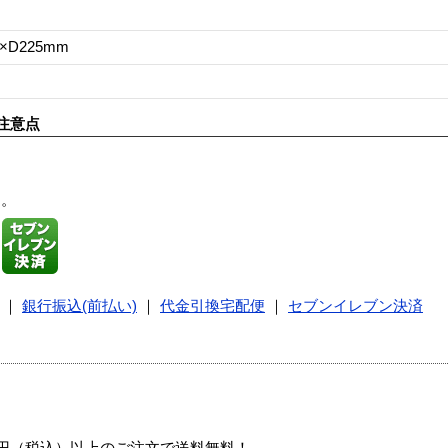
5×D225mm
注意点
す。
｜
銀行振込(前払い)
｜
代金引換宅配便
｜
セブンイレブン決済