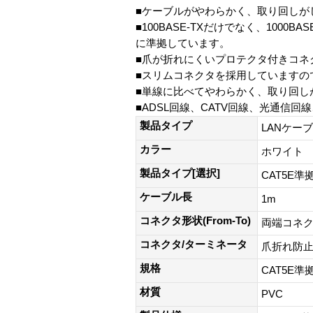
■ケーブルがやわらかく、取り回しがし
■100BASE-TXだけでなく、10
に準拠しています。
■爪が折れにくいプロテクタ付きコネ
■スリムコネクタを採用していますの
■単線に比べてやわらかく、取り回し
■ADSL回線、CATV回線、光通信回線
製品タイプ
LANケー
カラー
ホワイト
製品タイプ[選択]
CAT5E準
ケーブル長
1m
コネクタ形状(From-To)
両端コネク
コネクタ/ターミネータ
爪折れ防
規格
CAT5E準拠
材質
PVC