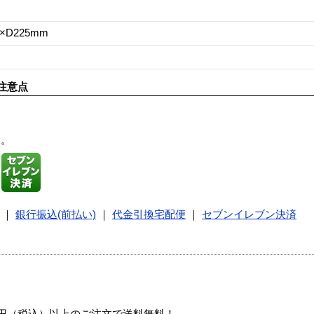
0×D225mm
注意点
す。
｜
銀行振込(前払い)
｜
代金引換宅配便
｜
セブンイレブン決済