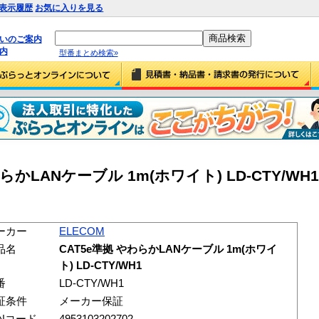
表示履歴
お気に入りを見る
払いのご案内
内
型番まとめ検索»
らかLANケーブル 1m(ホワイト) LD-CTY/WH1 
ーカー
ELECOM
品名
CAT5e準拠 やわらかLANケーブル 1m(ホワイ
ト) LD-CTY/WH1
番
LD-CTY/WH1
証条件
メーカー保証
ANコード
4953103202702