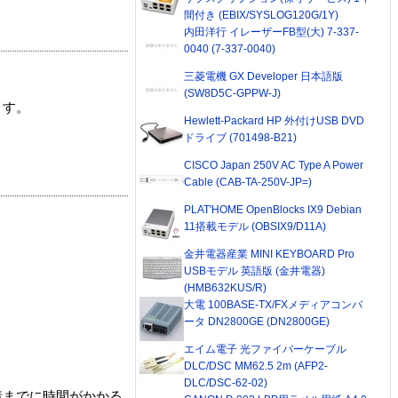
間付き (EBIX/SYSLOG120G/1Y)
内田洋行 イレーザーFB型(大) 7-337-
0040 (7-337-0040)
三菱電機 GX Developer 日本語版
(SW8D5C-GPPW-J)
ます。
Hewlett-Packard HP 外付けUSB DVD
ドライブ (701498-B21)
CISCO Japan 250V AC Type A Power
Cable (CAB-TA-250V-JP=)
PLAT'HOME OpenBlocks IX9 Debian
11搭載モデル (OBSIX9/D11A)
金井電器産業 MINI KEYBOARD Pro
USBモデル 英語版 (金井電器)
(HMB632KUS/R)
大電 100BASE-TX/FXメディアコンバ
ータ DN2800GE (DN2800GE)
エイム電子 光ファイバーケーブル
DLC/DSC MM62.5 2m (AFP2-
DLC/DSC-62-02)
着までに時間がかかる