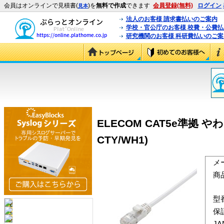
会員はオンラインで見積書(
)を
無料で作成
できます
会員登録(無料)
ログイン
見本
法人のお客様 請求書払いのご案内
学校・官公庁のお客様 校費・公費
研究機関のお客様 科研費払いのご案
ELECOM CAT5e準拠 やわ
CTY/WH1)
メ
商
型
保
J