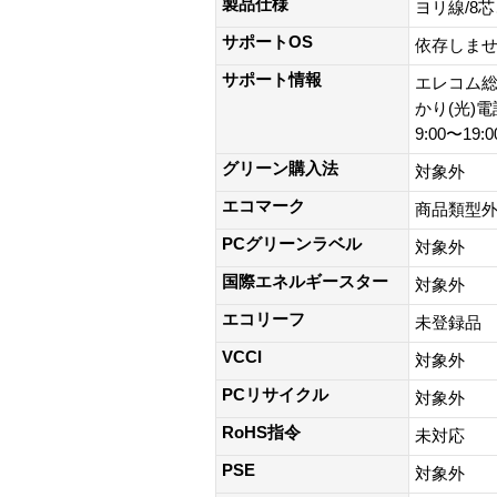
製品仕様
ヨリ線/8
サポートOS
依存しま
サポート情報
エレコム総合
かり(光)
9:00〜19
グリーン購入法
対象外
エコマーク
商品類型
PCグリーンラベル
対象外
国際エネルギースター
対象外
エコリーフ
未登録品
VCCI
対象外
PCリサイクル
対象外
RoHS指令
未対応
PSE
対象外