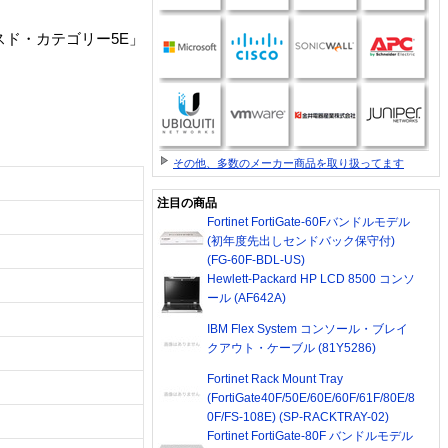
ンスド・カテゴリー5E」
その他、多数のメーカー商品を取り扱ってます
注目の商品
Fortinet FortiGate-60Fバンドルモデル
(初年度先出しセンドバック保守付)
(FG-60F-BDL-US)
Hewlett-Packard HP LCD 8500 コンソ
ール (AF642A)
IBM Flex System コンソール・ブレイ
クアウト・ケーブル (81Y5286)
Fortinet Rack Mount Tray
(FortiGate40F/50E/60E/60F/61F/80E/8
0F/FS-108E) (SP-RACKTRAY-02)
Fortinet FortiGate-80F バンドルモデル