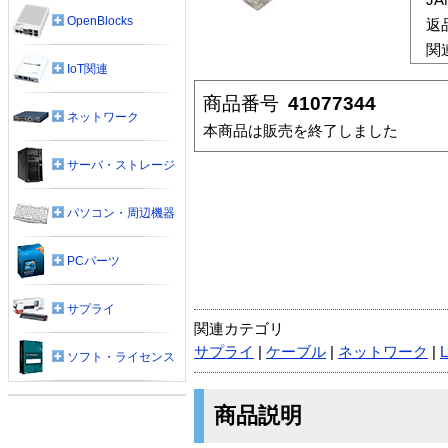
OpenBlocks
返
関
IoT関連
商品番号
41077344
ネットワーク
本商品は販売を終了しました
サーバ・ストレージ
パソコン・周辺機器
PCパーツ
サプライ
関連カテゴリ
サプライ
|
ケーブル
|
ネットワーク
|
ソフト・ライセンス
商品説明