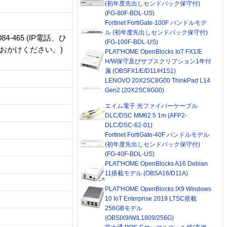
(初年度先出しセンドバック保守付)
(FG-80F-BDL-US)
Fortinet FortiGate-100F バンドルモデ
ル (初年度先出しセンドバック保守付)
-465 (IP電話、ひ
(FG-100F-BDL-US)
へおかけください。)
PLAT'HOME OpenBlocks IoT FX1/E
H/W保守及びサブスクリプション1年付
属 (OBSFX1/E/D11/H1S1)
LENOVO 20X2SC8G00 ThinkPad L14
Gen2 (20X2SC8G00)
エイム電子 光ファイバーケーブル
DLC/DSC MM62.5 1m (AFP2-
DLC/DSC-62-01)
Fortinet FortiGate-40F バンドルモデル
(初年度先出しセンドバック保守付)
(FG-40F-BDL-US)
PLAT'HOME OpenBlocks A16 Debian
11搭載モデル (OBSA16/D11A)
PLAT'HOME OpenBlocks IX9 Windows
10 IoT Enterprise 2019 LTSC搭載
256GBモデル
(OBSIX9/W/L1809/256G)