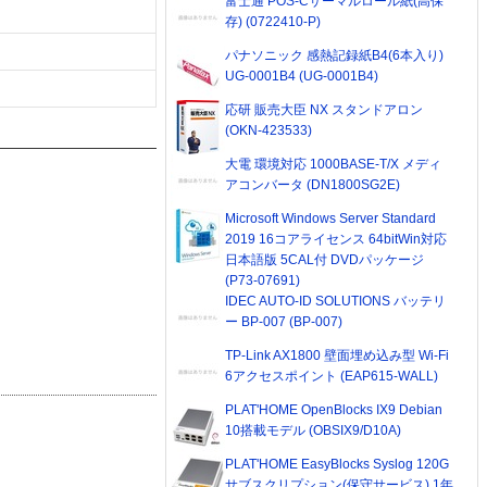
富士通 POS-Cサーマルロール紙(高保
存) (0722410-P)
パナソニック 感熱記録紙B4(6本入り)
UG-0001B4 (UG-0001B4)
応研 販売大臣 NX スタンドアロン
(OKN-423533)
大電 環境対応 1000BASE-T/X メディ
アコンバータ (DN1800SG2E)
Microsoft Windows Server Standard
2019 16コアライセンス 64bitWin対応
日本語版 5CAL付 DVDパッケージ
(P73-07691)
IDEC AUTO-ID SOLUTIONS バッテリ
ー BP-007 (BP-007)
TP-Link AX1800 壁面埋め込み型 Wi-Fi
6アクセスポイント (EAP615-WALL)
PLAT'HOME OpenBlocks IX9 Debian
10搭載モデル (OBSIX9/D10A)
PLAT'HOME EasyBlocks Syslog 120G
サブスクリプション(保守サービス) 1年