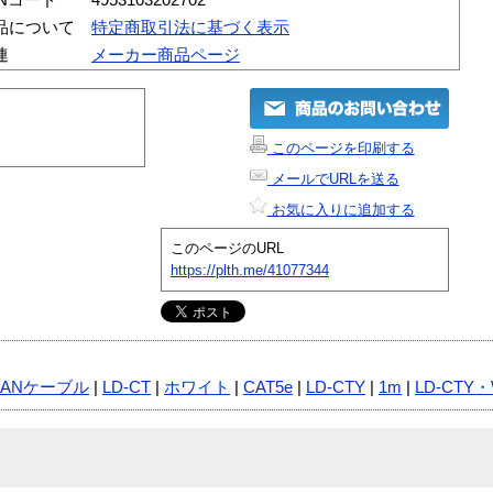
品について
特定商取引法に基づく表示
連
メーカー商品ページ
このページを印刷する
メールでURLを送る
お気に入りに追加する
このページのURL
https://plth.me/41077344
LANケーブル
|
LD-CT
|
ホワイト
|
CAT5e
|
LD-CTY
|
1m
|
LD-CTY