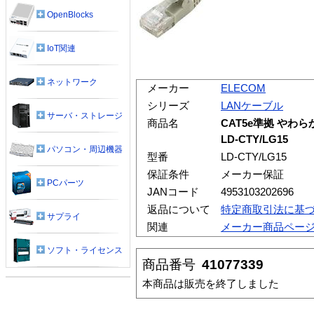
OpenBlocks
IoT関連
ネットワーク
メーカー
ELECOM
シリーズ
LANケーブル
サーバ・ストレージ
商品名
CAT5e準拠 やわら
LD-CTY/LG15
パソコン・周辺機器
型番
LD-CTY/LG15
保証条件
メーカー保証
PCパーツ
JANコード
4953103202696
返品について
特定商取引法に基
サプライ
関連
メーカー商品ペー
ソフト・ライセンス
商品番号
41077339
本商品は販売を終了しました