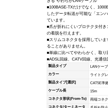
きる”やわらかLANケーブル”
■100BASE-TXだけでなく、10
したデータ転送が可能な「エンハ
ています。
■爪が折れにくいプロテクタ付き
の着脱を行えます。
■スリムコネクタを採用していま
ることがありません。
■単線に比べてやわらかく、取り
■ADSL回線、CATV回線、光通
製品タイプ
LANケー
カラー
ライトグ
製品タイプ[選択]
CAT5E準
ケーブル長
15m
コネクタ形状(From-To)
両端コネク
コネクタ/ターミネータ
爪折れ防