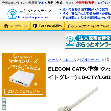
会員はオンラインで見積書(
)を
無料で作成
できます
会員登録(無料)
ログイン
見本
法人のお客様 請求書払いのご案内
学校・官公庁のお客様 校費・公費
研究機関のお客様 科研費払いのご案
ホーム
>
エレコム
>
LANケーブル
> LD-
ELECOM CAT5e準拠 や
イトグレー) LD-CTY/LG15 