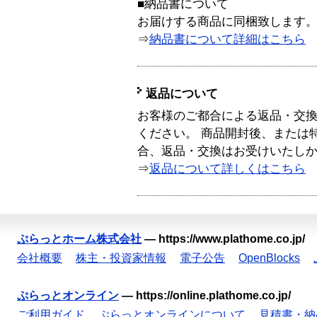
■納品書について
お届けする商品に同梱致します
⇒
納品書について詳細はこちら
返品について
お客様のご都合による返品・交
ください。 商品開封後、または
合、返品・交換はお受けいたし
⇒
返品について詳しくはこちら
ぷらっとホーム株式会社
—
https://www.plathome.co.jp/
会社概要
株主・投資家情報
電子公告
OpenBlocks
ぷらっとオンライン
—
https://online.plathome.co.jp/
ご利用ガイド
ぷらっとオンラインについて
見積書・納