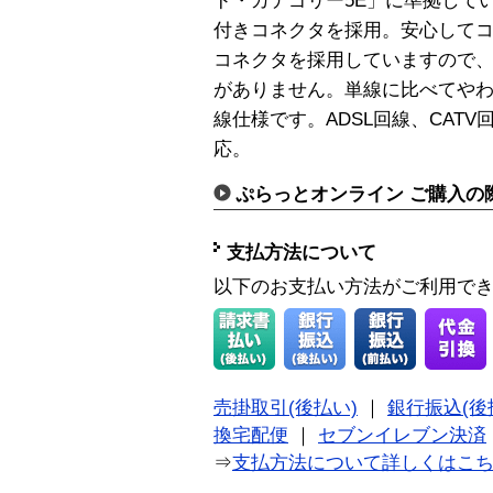
ド・カテゴリー5E」に準拠して
付きコネクタを採用。安心して
コネクタを採用していますので
がありません。単線に比べてや
線仕様です。ADSL回線、CATV
応。
ぷらっとオンライン ご購入の
支払方法について
以下のお支払い方法がご利用で
売掛取引(後払い)
｜
銀行振込(後
換宅配便
｜
セブンイレブン決済
⇒
支払方法について詳しくはこ