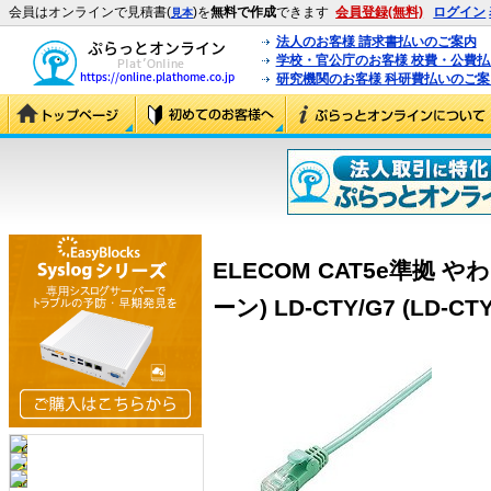
会員はオンラインで見積書(
)を
無料で作成
できます
会員登録(無料)
ログイン
見本
法人のお客様 請求書払いのご案内
学校・官公庁のお客様 校費・公費
研究機関のお客様 科研費払いのご案
ELECOM CAT5e準拠 
ーン) LD-CTY/G7 (LD-CTY