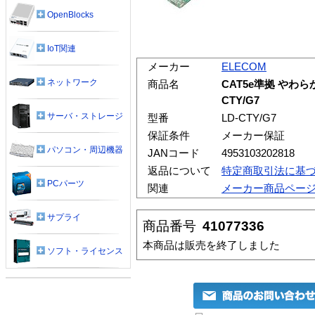
OpenBlocks
IoT関連
メーカー
ELECOM
ネットワーク
商品名
CAT5e準拠 やわら
CTY/G7
サーバ・ストレージ
型番
LD-CTY/G7
保証条件
メーカー保証
パソコン・周辺機器
JANコード
4953103202818
返品について
特定商取引法に基
PCパーツ
関連
メーカー商品ペー
サプライ
商品番号
41077336
本商品は販売を終了しました
ソフト・ライセンス