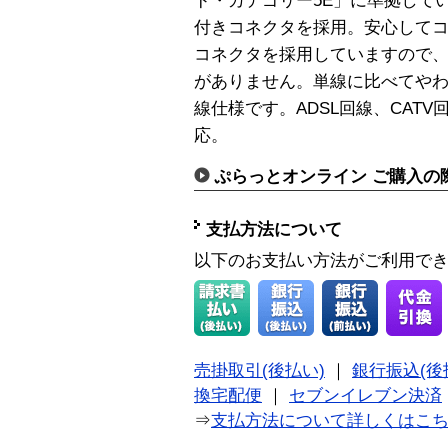
ド・カテゴリー5E」に準拠して
付きコネクタを採用。安心して
コネクタを採用していますので
がありません。単線に比べてや
線仕様です。ADSL回線、CATV
応。
ぷらっとオンライン ご購入の
支払方法について
以下のお支払い方法がご利用で
売掛取引(後払い)
｜
銀行振込(後
換宅配便
｜
セブンイレブン決済
⇒
支払方法について詳しくはこ