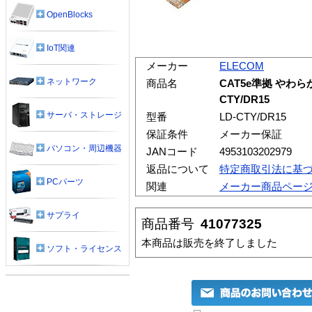
OpenBlocks
IoT関連
メーカー
ELECOM
ネットワーク
商品名
CAT5e準拠 やわらか
CTY/DR15
サーバ・ストレージ
型番
LD-CTY/DR15
保証条件
メーカー保証
パソコン・周辺機器
JANコード
4953103202979
返品について
特定商取引法に基
PCパーツ
関連
メーカー商品ペー
サプライ
商品番号
41077325
本商品は販売を終了しました
ソフト・ライセンス