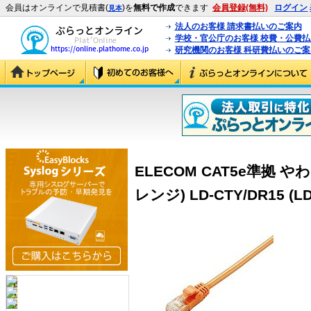
会員はオンラインで見積書(
)を
無料で作成
できます
会員登録(無料)
ログイン
見本
法人のお客様 請求書払いのご案内
学校・官公庁のお客様 校費・公費
研究機関のお客様 科研費払いのご案
ELECOM CAT5e準拠 や
レンジ) LD-CTY/DR15 (LD