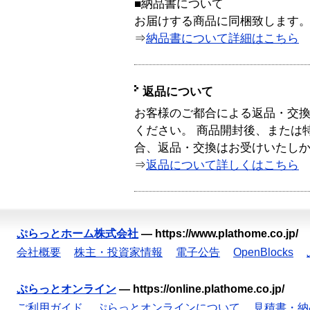
■納品書について
お届けする商品に同梱致します
⇒
納品書について詳細はこちら
返品について
お客様のご都合による返品・交
ください。 商品開封後、または
合、返品・交換はお受けいたし
⇒
返品について詳しくはこちら
ぷらっとホーム株式会社
—
https://www.plathome.co.jp/
会社概要
株主・投資家情報
電子公告
OpenBlocks
ぷらっとオンライン
—
https://online.plathome.co.jp/
ご利用ガイド
ぷらっとオンラインについて
見積書・納