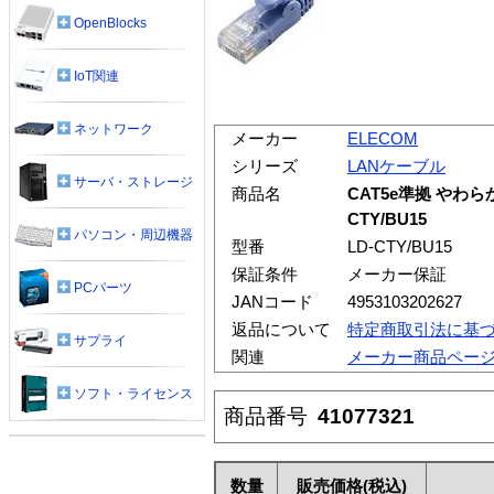
OpenBlocks
IoT関連
ネットワーク
メーカー
ELECOM
シリーズ
LANケーブル
サーバ・ストレージ
商品名
CAT5e準拠 やわらか
CTY/BU15
パソコン・周辺機器
型番
LD-CTY/BU15
保証条件
メーカー保証
PCパーツ
JANコード
4953103202627
返品について
特定商取引法に基
サプライ
関連
メーカー商品ペー
ソフト・ライセンス
商品番号
41077321
数量
販売価格
(税込)