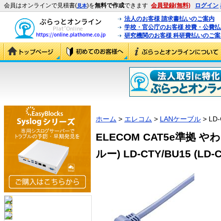
会員はオンラインで見積書(
)を
無料で作成
できます
会員登録(無料)
ログイン
見本
法人のお客様 請求書払いのご案内
学校・官公庁のお客様 校費・公費
研究機関のお客様 科研費払いのご案
ホーム
>
エレコム
>
LANケーブル
> LD-
ELECOM CAT5e準拠 や
ルー) LD-CTY/BU15 (LD-C