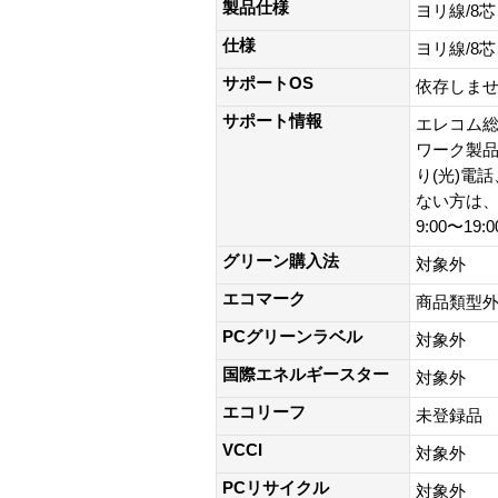
製品仕様
ヨリ線/8
仕様
ヨリ線/8
サポートOS
依存しま
サポート情報
エレコム総
ワーク製品以外
り(光)電
ない方は、0
9:00〜19
グリーン購入法
対象外
エコマーク
商品類型
PCグリーンラベル
対象外
国際エネルギースター
対象外
エコリーフ
未登録品
VCCI
対象外
PCリサイクル
対象外