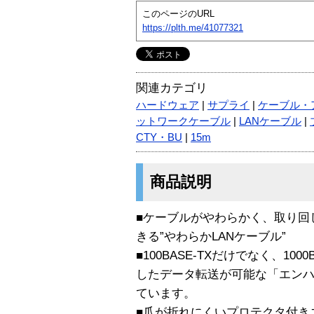
このページのURL
https://plth.me/41077321
関連カテゴリ
ハードウェア
|
サプライ
|
ケーブル・
ットワークケーブル
|
LANケーブル
|
CTY・BU
|
15m
商品説明
■ケーブルがやわらかく、取り回
きる”やわらかLANケーブル”
■100BASE-TXだけでなく、10
したデータ転送が可能な「エンハ
ています。
■爪が折れにくいプロテクタ付き