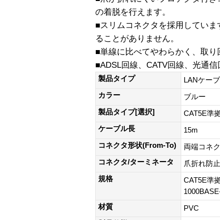
の着脱を行えます。
■スリムコネクタを採用していま
ることがありません。
■単線に比べてやわらかく、取り
■ADSL回線、CATV回線、光通
製品タイプ
LANケー
カラー
ブルー
製品タイプ[選択]
CAT5E準
ケーブル長
15m
コネクタ形状(From-To)
両端コネク
コネクタ/ターミネータ
爪折れ防
規格
CAT5E準拠
1000BAS
材質
PVC