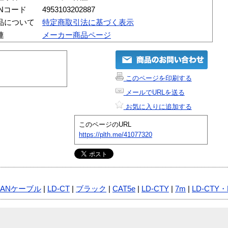
ANコード
4953103202887
品について
特定商取引法に基づく表示
連
メーカー商品ページ
このページを印刷する
メールでURLを送る
お気に入りに追加する
このページのURL
https://plth.me/41077320
LANケーブル
|
LD-CT
|
ブラック
|
CAT5e
|
LD-CTY
|
7m
|
LD-CTY・