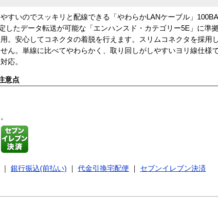
すいのでスッキリと配線できる「やわらかLANケーブル」100BAS
なく安定したデータ転送が可能な「エンハンスド・カテゴリー5E」に準
採用。安心してコネクタの着脱を行えます。スリムコネクタを採用
せん。単線に比べてやわらかく、取り回しがしやすいヨリ線仕様です
に対応。
注意点
す。
｜
銀行振込(前払い)
｜
代金引換宅配便
｜
セブンイレブン決済