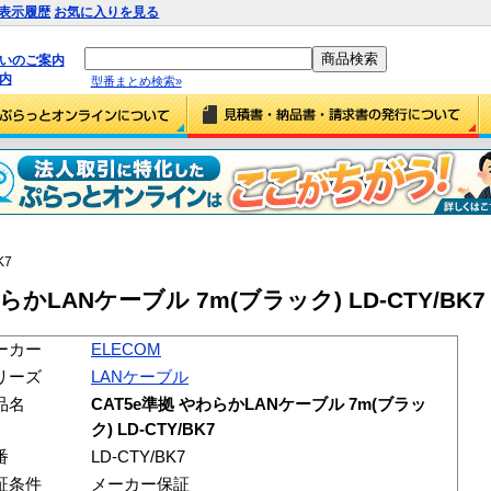
表示履歴
お気に入りを見る
払いのご案内
内
型番まとめ検索»
K7
らかLANケーブル 7m(ブラック) LD-CTY/BK7 (L
ーカー
ELECOM
リーズ
LANケーブル
品名
CAT5e準拠 やわらかLANケーブル 7m(ブラッ
ク) LD-CTY/BK7
番
LD-CTY/BK7
証条件
メーカー保証