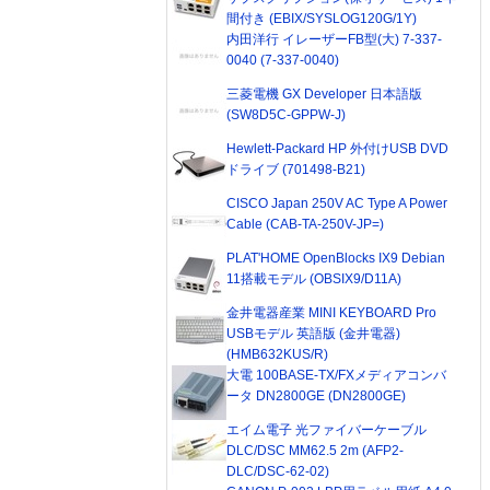
間付き (EBIX/SYSLOG120G/1Y)
内田洋行 イレーザーFB型(大) 7-337-
0040 (7-337-0040)
三菱電機 GX Developer 日本語版
(SW8D5C-GPPW-J)
Hewlett-Packard HP 外付けUSB DVD
ドライブ (701498-B21)
CISCO Japan 250V AC Type A Power
Cable (CAB-TA-250V-JP=)
PLAT'HOME OpenBlocks IX9 Debian
11搭載モデル (OBSIX9/D11A)
金井電器産業 MINI KEYBOARD Pro
USBモデル 英語版 (金井電器)
(HMB632KUS/R)
大電 100BASE-TX/FXメディアコンバ
ータ DN2800GE (DN2800GE)
エイム電子 光ファイバーケーブル
DLC/DSC MM62.5 2m (AFP2-
DLC/DSC-62-02)