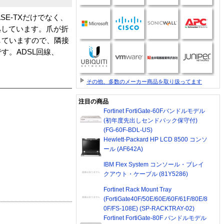
E-TXだけでなく、
拠しています。爪が折
していますので、隣接
。ADSL回線、
その他、多数のメーカー商品を取り扱ってます
注目の商品
Fortinet FortiGate-60Fバンドルモデル
(初年度先出しセンドバック保守付)
(FG-60F-BDL-US)
Hewlett-Packard HP LCD 8500 コンソ
ール (AF642A)
IBM Flex System コンソール・ブレイ
クアウト・ケーブル (81Y5286)
Fortinet Rack Mount Tray
(FortiGate40F/50E/60E/60F/61F/80E/8
0F/FS-108E) (SP-RACKTRAY-02)
Fortinet FortiGate-80F バンドルモデル