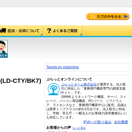
Tweets by platonline
D-CTY/BK7)
ぷらっとオンラインについて
ぷらっとホーム株式会社
が運用する、法人取
引に特化した「業務用IT機器専門の調達支援
サイト」です。
1999年よりネットワーク機器、サーバ、スト
レージ、パソコン周辺機器、PCパーツ、ソフトウェ
ア、ライセンスなど、業務用IT機器中心に販売。品揃え
は業界トップクラスの約5.5万点です。法人取引に特化
し、学校・官公庁・一般法人のお客様の請求書後払いに
も対応しています。
IPv6への取り組み
会社概要
お客様からの声
もっと見る