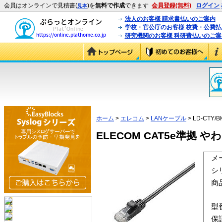
会員はオンラインで見積書(
)を
無料で作成
できます
会員登録(無料)
ログイン
見本
法人のお客様 請求書払いのご案内
学校・官公庁のお客様 校費・公費
研究機関のお客様 科研費払いのご案
ホーム
>
エレコム
>
LANケーブル
> LD-CTY/B
ELECOM CAT5e準拠 やわ
メ
シ
商
型
保