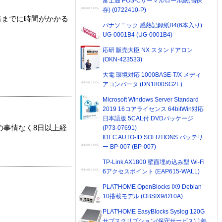
富士通 POS-Cサーマルロール紙(高保
存) (0722410-P)
着までに時間がかかる
パナソニック 感熱記録紙B4(6本入り)
UG-0001B4 (UG-0001B4)
応研 販売大臣 NX スタンドアロン
(OKN-423533)
大電 環境対応 1000BASE-T/X メディ
アコンバータ (DN1800SG2E)
Microsoft Windows Server Standard
2019 16コアライセンス 64bitWin対応
日本語版 5CAL付 DVDパッケージ
の事情なく8日以上経
(P73-07691)
IDEC AUTO-ID SOLUTIONS バッテリ
ー BP-007 (BP-007)
TP-Link AX1800 壁面埋め込み型 Wi-Fi
6アクセスポイント (EAP615-WALL)
PLAT'HOME OpenBlocks IX9 Debian
10搭載モデル (OBSIX9/D10A)
PLAT'HOME EasyBlocks Syslog 120G
サブスクリプション(保守サービス) 1年