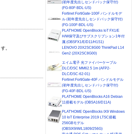
(初年度先出しセンドバック保守付)
(FG-80F-BDL-US)
Fortinet FortiGate-100F バンドルモデ
ル (初年度先出しセンドバック保守付)
(FG-100F-BDL-US)
PLAT'HOME OpenBlocks IoT FX1/E
H/W保守及びサブスクリプション1年付
属 (OBSFX1/E/D11/H1S1)
LENOVO 20X2SC8G00 ThinkPad L14
ます。
Gen2 (20X2SC8G00)
エイム電子 光ファイバーケーブル
DLC/DSC MM62.5 1m (AFP2-
DLC/DSC-62-01)
Fortinet FortiGate-40F バンドルモデル
(初年度先出しセンドバック保守付)
(FG-40F-BDL-US)
PLAT'HOME OpenBlocks A16 Debian
11搭載モデル (OBSA16/D11A)
PLAT'HOME OpenBlocks IX9 Windows
10 IoT Enterprise 2019 LTSC搭載
256GBモデル
(OBSIX9/W/L1809/256G)