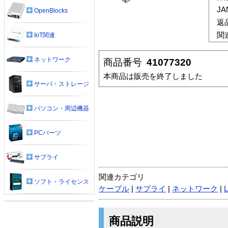
J
OpenBlocks
返
関
IoT関連
ネットワーク
商品番号
41077320
本商品は販売を終了しました
サーバ・ストレージ
パソコン・周辺機器
PCパーツ
サプライ
関連カテゴリ
ソフト・ライセンス
ケーブル
|
サプライ
|
ネットワーク
|
商品説明