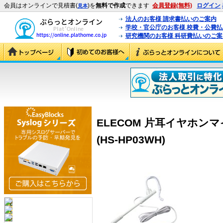
会員はオンラインで見積書(
)を
無料で作成
できます
会員登録(無料)
ログイン
見本
法人のお客様 請求書払いのご案内
学校・官公庁のお客様 校費・公費
研究機関のお客様 科研費払いのご案
ELECOM 片耳イヤホンマイ
(HS-HP03WH)