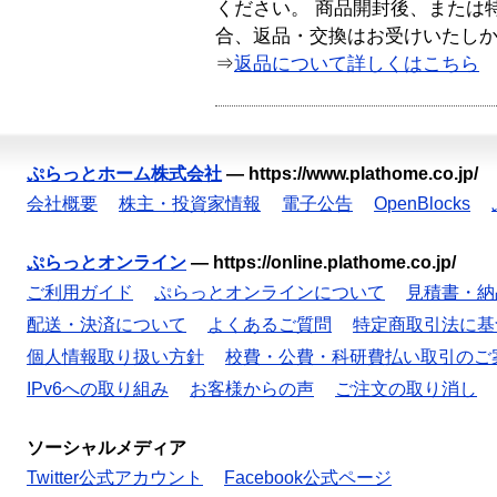
ください。 商品開封後、または
合、返品・交換はお受けいたし
⇒
返品について詳しくはこちら
ぷらっとホーム株式会社
—
https://www.plathome.co.jp/
会社概要
株主・投資家情報
電子公告
OpenBlocks
ぷらっとオンライン
—
https://online.plathome.co.jp/
ご利用ガイド
ぷらっとオンラインについて
見積書・納
配送・決済について
よくあるご質問
特定商取引法に基
個人情報取り扱い方針
校費・公費・科研費払い取引のご
IPv6への取り組み
お客様からの声
ご注文の取り消し
ソーシャルメディア
Twitter公式アカウント
Facebook公式ページ