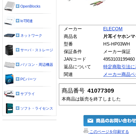
OpenBlocks
IoT関連
メーカー
ELECOM
ネットワーク
商品名
片耳イヤホンマイク
型番
HS-HP03WH
サーバ・ストレージ
保証条件
メーカー保証
JANコード
4953103199460
パソコン・周辺機器
返品について
特定商取引法に
関連
メーカー商品ペ
PCパーツ
商品番号
41077309
サプライ
本商品は販売を終了しました
ソフト・ライセンス
このページを印刷する