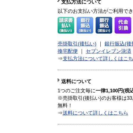
支払方法について
以下のお支払い方法がご利用で
売掛取引(後払い)
｜
銀行振込(後
換宅配便
｜
セブンイレブン決済
⇒
支払方法について詳しくはこ
送料について
1つのご注文毎に
一律1,100円(税
※売掛取引(後払い)のお客様は33
無料！
⇒
送料について詳しくはこちら