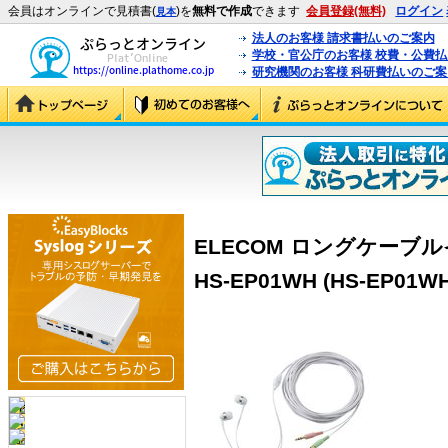
会員はオンラインで見積書(
)を
無料で作成
できます
会員登録(無料)
ログイン
見本
法人のお客様 請求書払いのご案内
学校・官公庁のお客様 校費・公費
研究機関のお客様 科研費払いのご案
ELECOM ロングケーブ
HS-EP01WH (HS-EP01WH