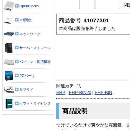
関
OpenBlocks
商品番号
41077301
IoT関連
本商品は販売を終了しました
ネットワーク
サーバ・ストレージ
パソコン・周辺機器
PCパーツ
関連カテゴリ
サプライ
EHP
|
EHP-BIN20
|
EHP-BIN
ソフト・ライセンス
商品説明
つけているだけで爽やかな雰囲気。甘す