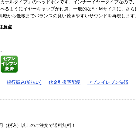
「カナルタイプ」のヘッドホンです。インナーイヤータイプなので
べるようにイヤーキャップが付属。一般的なS・Mサイズに、さら
高域から低域までバランスの良い聴きやすいサウンドを再現します
注意点
す。
｜
銀行振込(前払い)
｜
代金引換宅配便
｜
セブンイレブン決済
00円（税込）以上のご注文で送料無料！