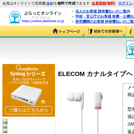
会員はオンラインで見積書(
)を
無料で作成
できます
会員登録(無料)
ログイン
見本
法人のお客様 請求書払いのご案内
学校・官公庁のお客様 校費・公費
研究機関のお客様 科研費払いのご案
ELECOM カナルタイプヘッドホ
メ
商
型
保
J
返