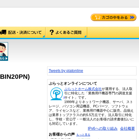
Tweets by platonline
IN20PN)
ぷらっとオンラインについて
ぷらっとホーム株式会社
が運用する、法人取
引に特化した「業務用IT機器専門の調達支援
サイト」です。
1999年よりネットワーク機器、サーバ、スト
レージ、パソコン周辺機器、PCパーツ、ソフトウェ
ア、ライセンスなど、業務用IT機器中心に販売。品揃え
は業界トップクラスの約5.5万点です。法人取引に特化
し、学校・官公庁・一般法人のお客様の請求書後払いに
も対応しています。
IPv6への取り組み
会社概要
お客様からの声
もっと見る