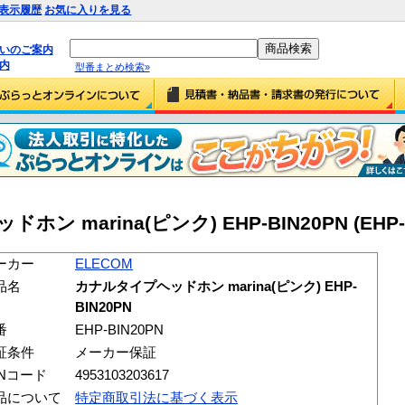
表示履歴
お気に入りを見る
払いのご案内
内
型番まとめ検索»
ン marina(ピンク) EHP-BIN20PN (EHP-B
ーカー
ELECOM
品名
カナルタイプヘッドホン marina(ピンク) EHP-
BIN20PN
番
EHP-BIN20PN
証条件
メーカー保証
ANコード
4953103203617
品について
特定商取引法に基づく表示