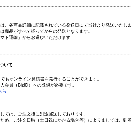
ては、各商品詳細に記載されている発送日にて当社より発送いたし
送は商品がすべて揃ってからの発送となります。
ヤマト運輸」からお選びいただけます
ついて
つでもオンライン見積書を発行することができます。
会員（BizID）への登録が必要です。
ちら
ましては、ご注文後に別途郵送しております。
のため、ご注文日時（土日祝にかかる場合等）によりましては、到