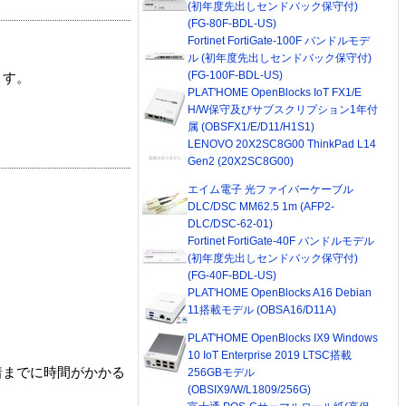
(初年度先出しセンドバック保守付)
(FG-80F-BDL-US)
Fortinet FortiGate-100F バンドルモデ
ル (初年度先出しセンドバック保守付)
(FG-100F-BDL-US)
ます。
PLAT'HOME OpenBlocks IoT FX1/E
H/W保守及びサブスクリプション1年付
属 (OBSFX1/E/D11/H1S1)
LENOVO 20X2SC8G00 ThinkPad L14
Gen2 (20X2SC8G00)
エイム電子 光ファイバーケーブル
DLC/DSC MM62.5 1m (AFP2-
DLC/DSC-62-01)
Fortinet FortiGate-40F バンドルモデル
(初年度先出しセンドバック保守付)
(FG-40F-BDL-US)
PLAT'HOME OpenBlocks A16 Debian
11搭載モデル (OBSA16/D11A)
PLAT'HOME OpenBlocks IX9 Windows
10 IoT Enterprise 2019 LTSC搭載
着までに時間がかかる
256GBモデル
(OBSIX9/W/L1809/256G)