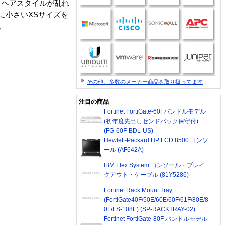
、ヘアスタイルが乱れ
に小さいXSサイズを
。
その他、多数のメーカー商品を取り扱ってます
注目の商品
Fortinet FortiGate-60Fバンドルモデル
(初年度先出しセンドバック保守付)
(FG-60F-BDL-US)
Hewlett-Packard HP LCD 8500 コンソ
ール (AF642A)
IBM Flex System コンソール・ブレイ
クアウト・ケーブル (81Y5286)
Fortinet Rack Mount Tray
(FortiGate40F/50E/60E/60F/61F/80E/8
0F/FS-108E) (SP-RACKTRAY-02)
Fortinet FortiGate-80F バンドルモデル