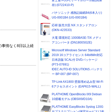
富士通 POS-Cサーマルロール紙(高保
存) (0722410-P)
パナソニック 感熱記録紙B4(6本入り)
UG-0001B4 (UG-0001B4)
応研 販売大臣 NX スタンドアロン
(OKN-423533)
大電 環境対応 1000BASE-T/X メディ
アコンバータ (DN1800SG2E)
の事情なく8日以上経
Microsoft Windows Server Standard
2019 16コアライセンス 64bitWin対応
日本語版 5CAL付 DVDパッケージ
(P73-07691)
IDEC AUTO-ID SOLUTIONS バッテリ
ー BP-007 (BP-007)
TP-Link AX1800 壁面埋め込み型 Wi-Fi
6アクセスポイント (EAP615-WALL)
PLAT'HOME OpenBlocks IX9 Debian
10搭載モデル (OBSIX9/D10A)
PLAT'HOME EasyBlocks Syslog 120G
サブスクリプション(保守サービス) 1年