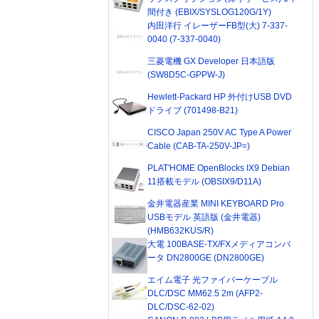
間付き (EBIX/SYSLOG120G/1Y)
内田洋行 イレーザーFB型(大) 7-337-
0040 (7-337-0040)
三菱電機 GX Developer 日本語版
(SW8D5C-GPPW-J)
Hewlett-Packard HP 外付けUSB DVD
ドライブ (701498-B21)
CISCO Japan 250V AC Type A Power
Cable (CAB-TA-250V-JP=)
PLAT'HOME OpenBlocks IX9 Debian
11搭載モデル (OBSIX9/D11A)
金井電器産業 MINI KEYBOARD Pro
USBモデル 英語版 (金井電器)
(HMB632KUS/R)
大電 100BASE-TX/FXメディアコンバ
ータ DN2800GE (DN2800GE)
エイム電子 光ファイバーケーブル
DLC/DSC MM62.5 2m (AFP2-
DLC/DSC-62-02)