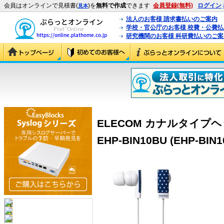
会員はオンラインで見積書(
)を
無料で作成
できます
会員登録(無料)
ログイン
見本
法人のお客様 請求書払いのご案内
学校・官公庁のお客様 校費・公費
研究機関のお客様 科研費払いのご案
ELECOM カナルタイプヘッ
EHP-BIN10BU (EHP-BIN1