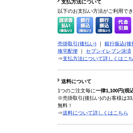
支払方法について
以下のお支払い方法がご利用で
売掛取引(後払い)
｜
銀行振込(後
換宅配便
｜
セブンイレブン決済
⇒
支払方法について詳しくはこ
送料について
1つのご注文毎に
一律1,100円(税
※売掛取引(後払い)のお客様は33
無料！
⇒
送料について詳しくはこちら