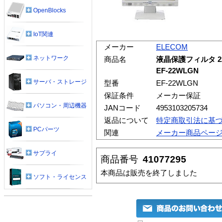
OpenBlocks
IoT関連
メーカー
ELECOM
ネットワーク
商品名
液晶保護フィルタ 
EF-22WLGN
サーバ・ストレージ
型番
EF-22WLGN
保証条件
メーカー保証
パソコン・周辺機器
JANコード
4953103205734
返品について
特定商取引法に基
PCパーツ
関連
メーカー商品ペー
サプライ
商品番号
41077295
本商品は販売を終了しました
ソフト・ライセンス