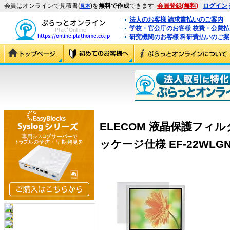
会員はオンラインで見積書(
)を
無料で作成
できます
会員登録(無料)
ログイン
見本
法人のお客様 請求書払いのご案内
学校・官公庁のお客様 校費・公費
研究機関のお客様 科研費払いのご案
ELECOM 液晶保護フィル
ッケージ仕様 EF-22WLGN 