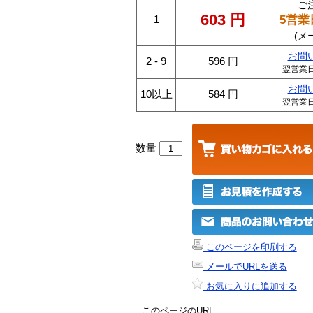
ご
603
円
5営業
1
(メ
お問
2 - 9
596
円
翌営業
お問
10以上
584
円
翌営業
数量
このページを印刷する
メールでURLを送る
お気に入りに追加する
このページのURL