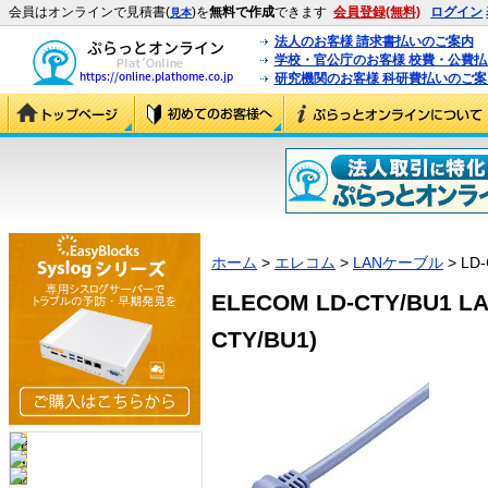
会員はオンラインで見積書(
)を
無料で作成
できます
会員登録(無料)
ログイン
見本
法人のお客様 請求書払いのご案内
学校・官公庁のお客様 校費・公費
研究機関のお客様 科研費払いのご案
ホーム
>
エレコム
>
LANケーブル
> LD-
ELECOM LD-CTY/BU1 
CTY/BU1)