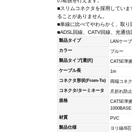
の着脱を行えます。
■スリムコネクタを採用していま
ることがありません。
■単線に比べてやわらかく、取り
■ADSL回線、CATV回線、光通
製品タイプ
LANケー
カラー
ブルー
製品タイプ[選択]
CAT5E準
ケーブル長
1m
コネクタ形状(From-To)
両端コネク
コネクタ/ターミネータ
爪折れ防
規格
CAT5E準拠
1000BAS
材質
PVC
製品仕様
ヨリ線/8