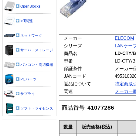
OpenBlocks
IoT関連
ネットワーク
メーカー
ELECOM
シリーズ
LANケー
サーバ・ストレージ
商品名
LD-CTY/
型番
LD-CTY/B
パソコン・周辺機器
保証条件
メーカー
JANコード
49531032
PCパーツ
返品について
特定商取
関連
メーカー
サプライ
商品番号
41077286
ソフト・ライセンス
数量
販売価格
(税込)