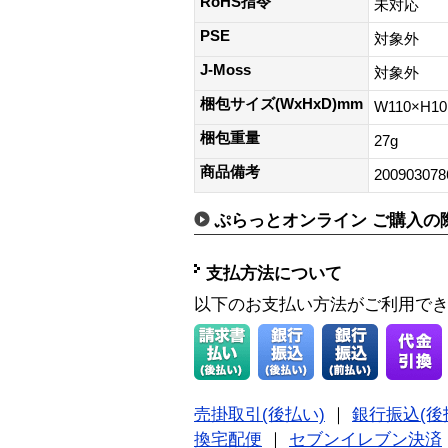
RoHS指令
未対応
PSE
対象外
J-Moss
対象外
梱包サイズ(WxHxD)mm
W110×H1
梱包重量
27g
商品備考
200903078
ぷらっとオンライン ご購入の
支払方法について
以下のお支払い方法がご利用で
売掛取引(後払い)
｜
銀行振込(後
換宅配便
｜
セブンイレブン決済