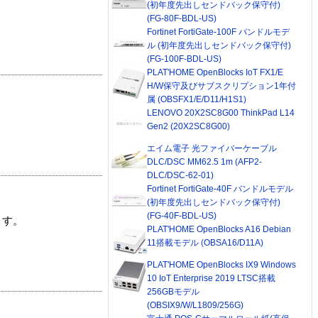
(初年度先出しセンドバック保守付)
(FG-80F-BDL-US)
Fortinet FortiGate-100F バンドルモデ
ル (初年度先出しセンドバック保守付)
(FG-100F-BDL-US)
PLAT'HOME OpenBlocks IoT FX1/E
H/W保守及びサブスクリプション1年付
属 (OBSFX1/E/D11/H1S1)
LENOVO 20X2SC8G00 ThinkPad L14
Gen2 (20X2SC8G00)
エイム電子 光ファイバーケーブル
DLC/DSC MM62.5 1m (AFP2-
DLC/DSC-62-01)
Fortinet FortiGate-40F バンドルモデル
(初年度先出しセンドバック保守付)
(FG-40F-BDL-US)
ます。
PLAT'HOME OpenBlocks A16 Debian
11搭載モデル (OBSA16/D11A)
PLAT'HOME OpenBlocks IX9 Windows
10 IoT Enterprise 2019 LTSC搭載
256GBモデル
(OBSIX9/W/L1809/256G)