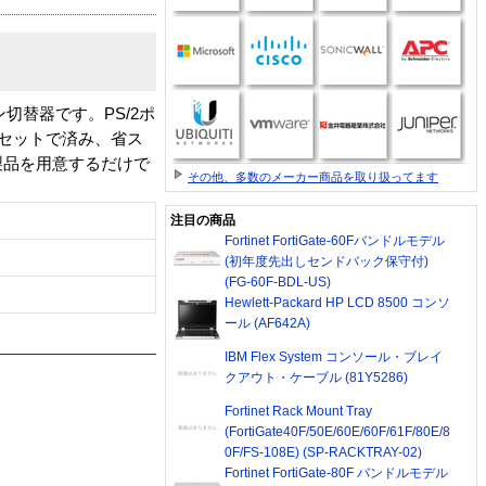
切替器です。PS/2ポ
1セットで済み、省ス
製品を用意するだけで
その他、多数のメーカー商品を取り扱ってます
注目の商品
Fortinet FortiGate-60Fバンドルモデル
(初年度先出しセンドバック保守付)
(FG-60F-BDL-US)
Hewlett-Packard HP LCD 8500 コンソ
ール (AF642A)
IBM Flex System コンソール・ブレイ
クアウト・ケーブル (81Y5286)
Fortinet Rack Mount Tray
(FortiGate40F/50E/60E/60F/61F/80E/8
0F/FS-108E) (SP-RACKTRAY-02)
Fortinet FortiGate-80F バンドルモデル