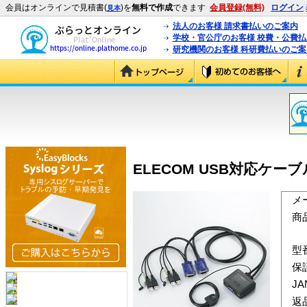
会員はオンラインで見積書(
)を
無料で作成
できます
会員登録(無料)
ログイン
見本
法人のお客様 請求書払いのご案内
学校・官公庁のお客様 校費・公費
研究機関のお客様 科研費払いのご案
ELECOM USB対応ケーブ
メ
商
型
保
J
返