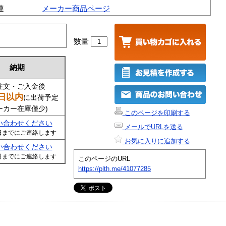
連
メーカー商品ページ
数量
納期
注文・ご入金後
日以内
に出荷予定
ーカー在庫僅少)
このページを印刷する
い合わせください
メールでURLを送る
日までにご連絡します
お気に入りに追加する
い合わせください
日までにご連絡します
このページのURL
https://plth.me/41077285