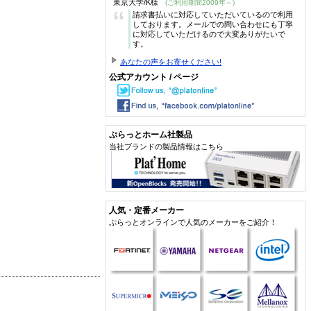
東京大学/K様
(ご利用期間2009年～)
“
請求書払いに対応していただいているので利用
しております。メールでの問い合わせにも丁寧
に対応していただけるので大変ありがたいで
す。
あなたの声をお寄せください!
公式アカウント / ページ
ぷらっとホーム社製品
当社ブランドの製品情報はこちら
人気・定番メーカー
ぷらっとオンラインで人気のメーカーをご紹介！