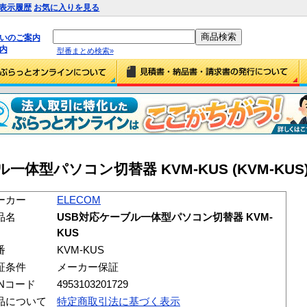
表示履歴
お気に入りを見る
払いのご案内
内
型番まとめ検索»
ル一体型パソコン切替器 KVM-KUS (KVM-KUS
ーカー
ELECOM
品名
USB対応ケーブル一体型パソコン切替器 KVM-
KUS
番
KVM-KUS
証条件
メーカー保証
ANコード
4953103201729
品について
特定商取引法に基づく表示