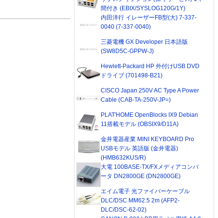
間付き (EBIX/SYSLOG120G/1Y)
内田洋行 イレーザーFB型(大) 7-337-
0040 (7-337-0040)
三菱電機 GX Developer 日本語版
(SW8D5C-GPPW-J)
Hewlett-Packard HP 外付けUSB DVD
ドライブ (701498-B21)
CISCO Japan 250V AC Type A Power
Cable (CAB-TA-250V-JP=)
PLAT'HOME OpenBlocks IX9 Debian
11搭載モデル (OBSIX9/D11A)
金井電器産業 MINI KEYBOARD Pro
USBモデル 英語版 (金井電器)
(HMB632KUS/R)
大電 100BASE-TX/FXメディアコンバ
ータ DN2800GE (DN2800GE)
エイム電子 光ファイバーケーブル
DLC/DSC MM62.5 2m (AFP2-
DLC/DSC-62-02)