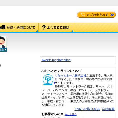
Tweets by platonline
)
ぷらっとオンラインについて
ぷらっとホーム株式会社
が運用する、法人取
引に特化した「業務用IT機器専門の調達支援
サイト」です。
1999年よりネットワーク機器、サーバ、スト
レージ、パソコン周辺機器、PCパーツ、ソフトウェ
ア、ライセンスなど、業務用IT機器中心に販売。品揃え
は業界トップクラスの約5.5万点です。法人取引に特化
し、学校・官公庁・一般法人のお客様の請求書後払いに
も対応しています。
IPv6への取り組み
会社概要
お客様からの声
もっと見る