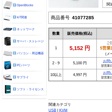
関
OpenBlocks
商品番号
41077285
IoT関連
ネットワーク
数量
販売価格
(税込)
サーバ・ストレージ
ご
5,152
円
5営業
1
パソコン・周辺機器
(メ
お問
2 - 9
5,100
円
PCパーツ
翌営業
お問
10以上
4,997
円
サプライ
翌営業
ソフト・ライセンス
関連カテゴリ
USB
|
KVM