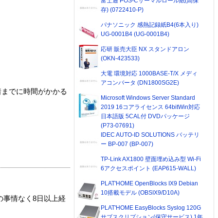
富士通 POS-Cサーマルロール紙(高保
存) (0722410-P)
パナソニック 感熱記録紙B4(6本入り)
UG-0001B4 (UG-0001B4)
応研 販売大臣 NX スタンドアロン
(OKN-423533)
大電 環境対応 1000BASE-T/X メディ
アコンバータ (DN1800SG2E)
着までに時間がかかる
Microsoft Windows Server Standard
2019 16コアライセンス 64bitWin対応
日本語版 5CAL付 DVDパッケージ
(P73-07691)
IDEC AUTO-ID SOLUTIONS バッテリ
ー BP-007 (BP-007)
TP-Link AX1800 壁面埋め込み型 Wi-Fi
6アクセスポイント (EAP615-WALL)
PLAT'HOME OpenBlocks IX9 Debian
10搭載モデル (OBSIX9/D10A)
の事情なく8日以上経
PLAT'HOME EasyBlocks Syslog 120G
サブスクリプション(保守サービス) 1年