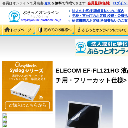
会員はオンラインで見積書(
)を
無料で作成
できます
会員登録(無料)
ログイン
見本
法人のお客様 請求書払いのご案内
学校・官公庁のお客様 校費・公費
研究機関のお客様 科研費払いのご案
ELECOM EF-FL121H
チ用・フリーカット仕様> (EF