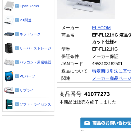
OpenBlocks
IoT関連
メーカー
ELECOM
ネットワーク
商品名
EF-FL121HG 
カット仕様>
サーバ・ストレージ
型番
EF-FL121HG
保証条件
メーカー保証
パソコン・周辺機器
JANコード
4953103162501
返品について
特定商取引法に基
PCパーツ
関連
メーカー商品ペー
サプライ
商品番号
41077273
本商品は販売を終了しました
ソフト・ライセンス