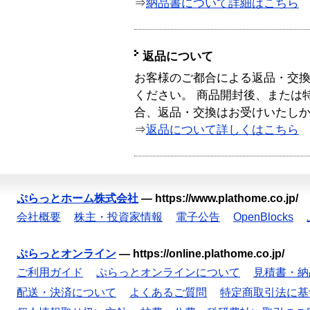
⇒
納品書について詳細はこちら
返品について
お客様のご都合による返品・交
ください。 商品開封後、または
合、返品・交換はお受けいたし
⇒
返品について詳しくはこちら
ぷらっとホーム株式会社
—
https://www.plathome.co.jp/
会社概要
株主・投資家情報
電子公告
OpenBlocks
ぷらっとオンライン
—
https://online.plathome.co.jp/
ご利用ガイド
ぷらっとオンラインについて
見積書・納
配送・決済について
よくあるご質問
特定商取引法に基