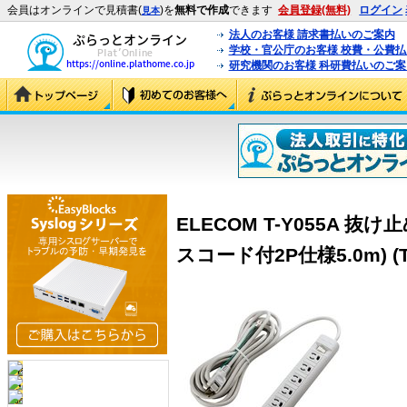
会員はオンラインで見積書(
)を
無料で作成
できます
会員登録(無料)
ログイン
見本
法人のお客様 請求書払いのご案内
学校・官公庁のお客様 校費・公費
研究機関のお客様 科研費払いのご案
ELECOM T-Y055A 
スコード付2P仕様5.0m) (T-