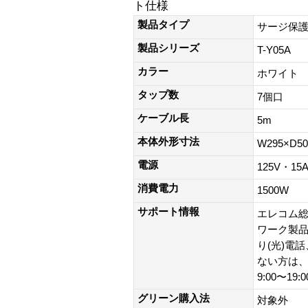
ト仕様
製品タイプ
サージ保
製品シリーズ
T-Y05A
カラー
ホワイト
タップ数
7個口
ケーブル長
5m
本体外形寸法
W295×D5
電源
125V・15
消費電力
1500W
サポート情報
エレコム総
ワーク製品以外
り(光)電
ない方は、0
9:00〜19
グリーン購入法
対象外