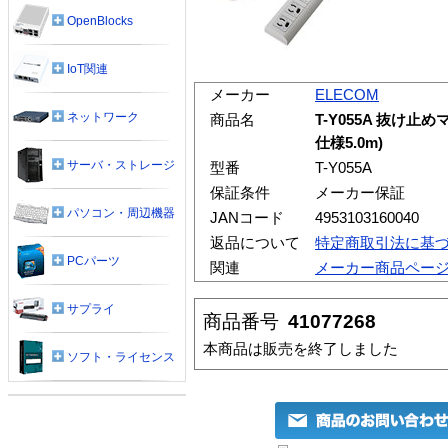
OpenBlocks
IoT関連
メーカー
ELECOM
ネットワーク
商品名
T-Y055A 抜け
仕様5.0m)
サーバ・ストレージ
型番
T-Y055A
保証条件
メーカー保証
パソコン・周辺機器
JANコード
4953103160040
返品について
特定商取引法に基
PCパーツ
関連
メーカー商品ペー
サプライ
商品番号
41077268
本商品は販売を終了しました
ソフト・ライセンス