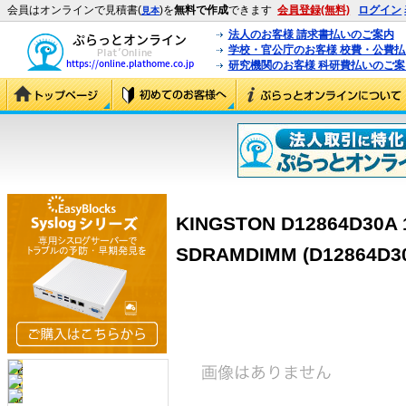
会員はオンラインで見積書(
)を
無料で作成
できます
会員登録(無料)
ログイン
見本
法人のお客様 請求書払いのご案内
学校・官公庁のお客様 校費・公費
研究機関のお客様 科研費払いのご案
KINGSTON D12864D30A 
SDRAMDIMM (D12864D3