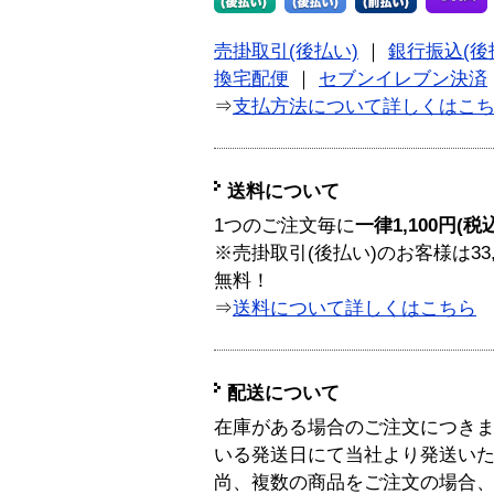
売掛取引(後払い)
｜
銀行振込(後
換宅配便
｜
セブンイレブン決済
⇒
支払方法について詳しくはこ
送料について
1つのご注文毎に
一律1,100円(税
※売掛取引(後払い)のお客様は33
無料！
⇒
送料について詳しくはこちら
配送について
在庫がある場合のご注文につき
いる発送日にて当社より発送い
尚、複数の商品をご注文の場合